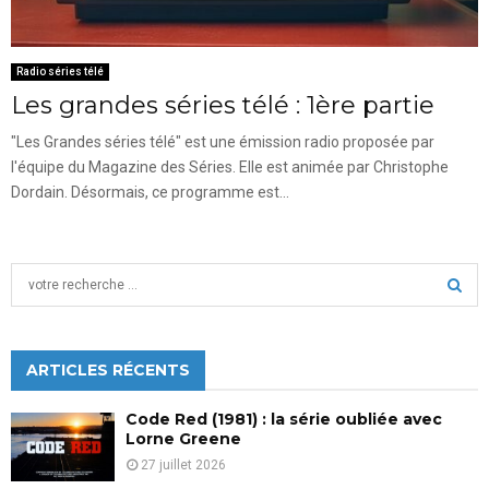
Radio séries télé
Les grandes séries télé : 1ère partie
"Les Grandes séries télé" est une émission radio proposée par
l'équipe du Magazine des Séries. Elle est animée par Christophe
Dordain. Désormais, ce programme est...
S
e
a
S
r
c
ARTICLES RÉCENTS
E
h
f
A
Code Red (1981) : la série oubliée avec
o
Lorne Greene
r
R
27 juillet 2026
: