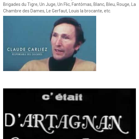
Brigades du Tigre, Un Juge, Un Flic, Fantômas, Blanc, Bleu, Rouge, La
Chambre des Dames, Le Gerfaut, Louis la brocante, etc.