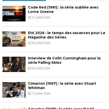
h
f
A
Code Red (1981) : la série oubliée avec
o
Lorne Greene
r
R
27 juillet 2026
:
C
Eté 2026 : le temps des vacances pour Le
H
Magazine des Séries
26 juillet 2026
Interview de Colin Cunningham pour la
série Falling Skies
20 juillet 2026
Cimarron (1967) : la série avec Stuart
Whitman
17 juillet 2026
Aquarius (2015) : la série avec David