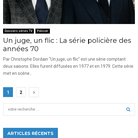
Dossiers séries TV
Policier
Un juge, un flic : La série policière des
années 70
Par Christophe Dordain "Un juge, un flic" est une série comptant
deux saisons. Elles furent diffusées en 1977 et en 1979. Cette série
met en scène...
Pagination
1
2
des
S
publications
e
a
S
r
c
ARTICLES RÉCENTS
E