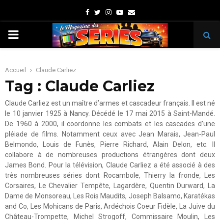
Facebook
Twitter
Instagram
Youtube
Email
PRIMARY
MENU
Accueil
Claude Carliez
Tag : Claude Carliez
Claude Carliez est un maître d’armes et cascadeur français. Il est né
le 10 janvier 1925 à Nancy. Décédé le 17 mai 2015 à Saint-Mandé.
De 1960 à 2000, il coordonne les combats et les cascades d’une
pléiade de films. Notamment ceux avec Jean Marais, Jean-Paul
Belmondo, Louis de Funès, Pierre Richard, Alain Delon, etc. Il
collabore à de nombreuses productions étrangères dont deux
James Bond. Pour la télévision, Claude Carliez a été associé à des
très nombreuses séries dont Rocambole, Thierry la fronde, Les
Corsaires, Le Chevalier Tempête, Lagardère, Quentin Durward, La
Dame de Monsoreau, Les Rois Maudits, Joseph Balsamo, Karatékas
and Co, Les Mohicans de Paris, Ardéchois Coeur Fidèle, La Juive du
Château-Trompette, Michel Strogoff, Commissaire Moulin, Les