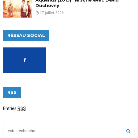
Duchovny
17 juillet 2026
RÉSEAU SOCIAL
RSS
Entries
RSS
S
e