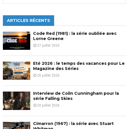
e
a
S
r
c
ARTICLES RÉCENTS
E
h
f
A
Code Red (1981) : la série oubliée avec
o
Lorne Greene
r
R
27 juillet 2026
:
C
Eté 2026 : le temps des vacances pour Le
H
Magazine des Séries
26 juillet 2026
Interview de Colin Cunningham pour la
série Falling Skies
20 juillet 2026
Cimarron (1967) : la série avec Stuart
Whitman