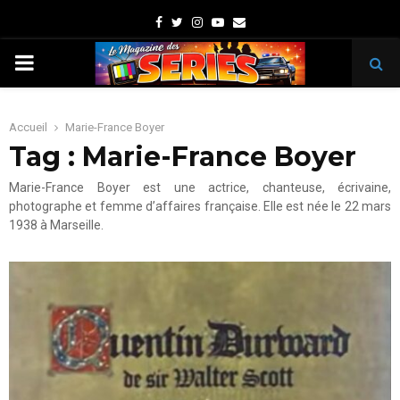
Facebook
Twitter
Instagram
Youtube
Email
PRIMARY
MENU
Accueil
Marie-France Boyer
Tag : Marie-France Boyer
Marie-France Boyer est une actrice, chanteuse, écrivaine,
photographe et femme d’affaires française. Elle est née le 22 mars
1938 à Marseille.