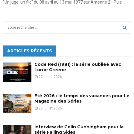
"Un juge, un flic" du 08 avril au 13 mai 1977 sur Antenne 2.- Puis,...
S
e
a
S
r
c
ARTICLES RÉCENTS
E
h
f
A
Code Red (1981) : la série oubliée avec
o
Lorne Greene
r
R
27 juillet 2026
:
C
Eté 2026 : le temps des vacances pour Le
H
Magazine des Séries
26 juillet 2026
Interview de Colin Cunningham pour la
série Falling Skies