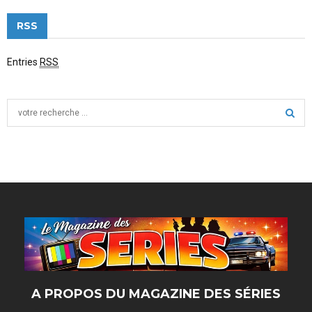
RSS
Entries
RSS
S
e
a
S
r
c
E
h
f
A
o
r
R
:
C
H
A PROPOS DU MAGAZINE DES SÉRIES