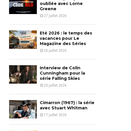
o
oubliée avec Lorne
r
Greene
R
:
27 juillet 2026
C
H
Eté 2026 : le temps des
vacances pour Le
Magazine des Séries
26 juillet 2026
Interview de Colin
Cunningham pour la
série Falling Skies
20 juillet 2026
Cimarron (1967) : la série
avec Stuart Whitman
17 juillet 2026