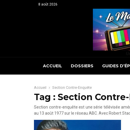
8 août 2026
Un
ACCUEIL
DOSSIERS
GUIDES D’É
Accueil
Section Contre-Enquête
Tag : Section Contre
Section contre-enquête est une série télévisée amé
au 13 août 1977 sur le réseau ABC. Avec Robert Stac