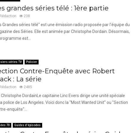
s grandes séries télé : 1ère partie
Rédaction
238
s Grandes séries télé" est une émission radio proposée par l'équipe du
azine des Séries. Elle est animée par Christophe Dordain. Désormais,
programme est...
siers séries TV
Policier
ection Contre-Enquête avec Robert
ack : La série
Rédaction
2485
 Christophe DordainLe capitaine Linc Evers dirige une unité spéciale
la police de Los Angeles. Voici donc la "Most Wanted Unit" ou "Section
tre-enquête"...
ées 70
Guides d'épisodes