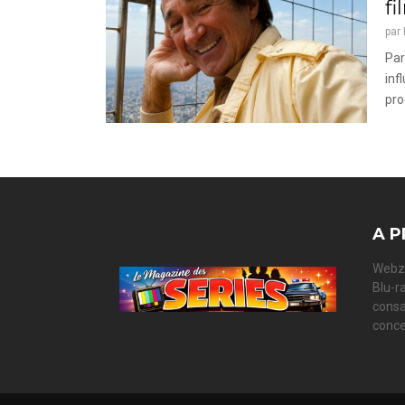
f
par
Par
inf
pro
A P
Webzi
Blu-r
consa
conce