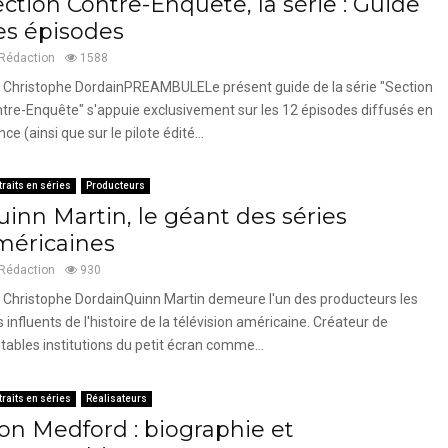
ction Contre-Enquête, la série : Guide
es épisodes
Rédaction
1588
 Christophe DordainPREAMBULELe présent guide de la série "Section
tre-Enquête" s'appuie exclusivement sur les 12 épisodes diffusés en
nce (ainsi que sur le pilote édité...
traits en séries
Producteurs
uinn Martin, le géant des séries
méricaines
Rédaction
930
 Christophe DordainQuinn Martin demeure l'un des producteurs les
s influents de l'histoire de la télévision américaine. Créateur de
itables institutions du petit écran comme...
traits en séries
Réalisateurs
on Medford : biographie et