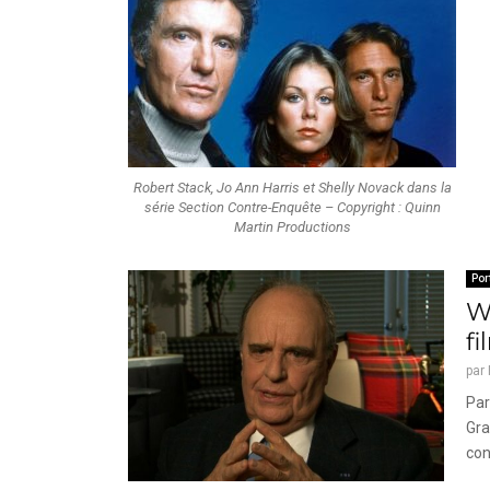
Robert Stack, Jo Ann Harris et Shelly Novack dans la
série Section Contre-Enquête – Copyright : Quinn
Martin Productions
Por
W
f
par
Par
Gra
con