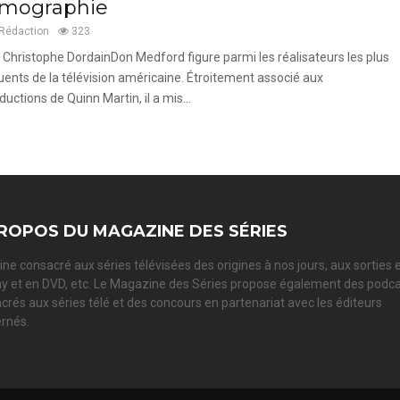
ilmographie
Rédaction
323
 Christophe DordainDon Medford figure parmi les réalisateurs les plus
luents de la télévision américaine. Étroitement associé aux
ductions de Quinn Martin, il a mis...
ROPOS DU MAGAZINE DES SÉRIES
ne consacré aux séries télévisées des origines à nos jours, aux sorties 
ay et en DVD, etc. Le Magazine des Séries propose également des podc
crés aux séries télé et des concours en partenariat avec les éditeurs
rnés.