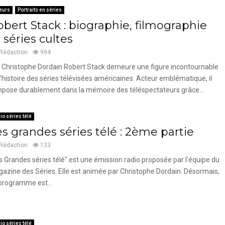
eurs
Portraits en séries
obert Stack : biographie, filmographie
 séries cultes
Rédaction
994
 Christophe Dordain Robert Stack demeure une figure incontournable
l’histoire des séries télévisées américaines. Acteur emblématique, il
mpose durablement dans la mémoire des téléspectateurs grâce...
io séries télé
s grandes séries télé : 2ème partie
Rédaction
133
s Grandes séries télé" est une émission radio proposée par l'équipe du
azine des Séries. Elle est animée par Christophe Dordain. Désormais,
programme est...
io séries télé