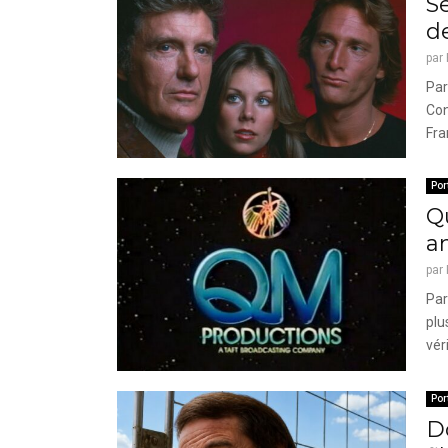
Se
d
par
Par
Con
Fra
Por
Q
a
par
Par
plu
vér
Por
D