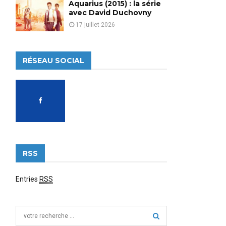
Aquarius (2015) : la série
avec David Duchovny
17 juillet 2026
RÉSEAU SOCIAL
RSS
Entries
RSS
S
e