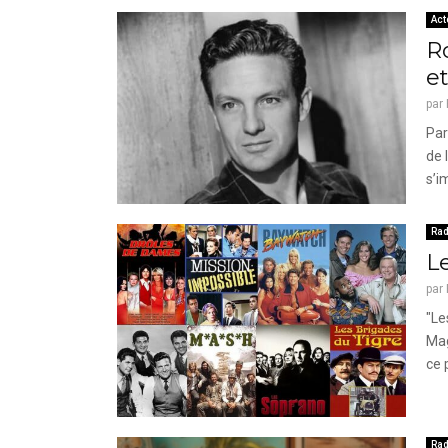
Act
R
et
par
Par
de 
s’i
Rad
Le
par
"Le
Mag
ce 
Rad