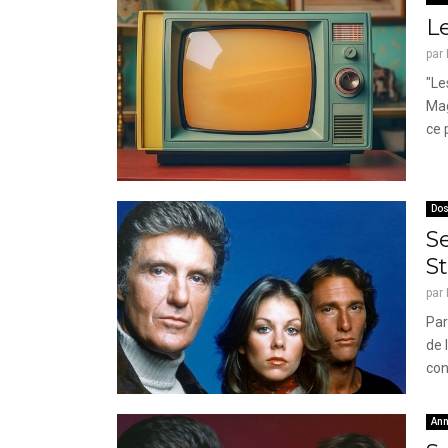
Le
par
"Le
Mag
ce 
Dos
S
St
par
Par
de 
con
Ann