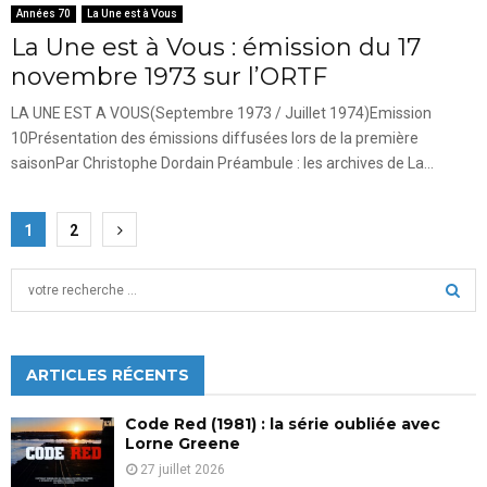
Années 70
La Une est à Vous
La Une est à Vous : émission du 17
novembre 1973 sur l’ORTF
LA UNE EST A VOUS(Septembre 1973 / Juillet 1974)Emission
10Présentation des émissions diffusées lors de la première
saisonPar Christophe Dordain Préambule : les archives de La...
Pagination
1
2
des
S
publications
e
a
S
r
c
ARTICLES RÉCENTS
E
h
f
A
Code Red (1981) : la série oubliée avec
o
Lorne Greene
r
R
27 juillet 2026
: