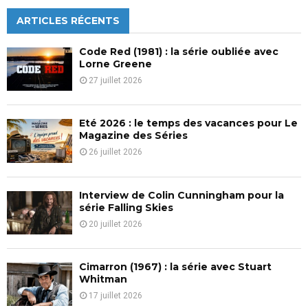
r
c
ARTICLES RÉCENTS
E
h
f
A
Code Red (1981) : la série oubliée avec
o
Lorne Greene
r
R
27 juillet 2026
:
C
Eté 2026 : le temps des vacances pour Le
H
Magazine des Séries
26 juillet 2026
Interview de Colin Cunningham pour la
série Falling Skies
20 juillet 2026
Cimarron (1967) : la série avec Stuart
Whitman
17 juillet 2026