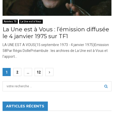
Années 70
La Une est à Vous
La Une est à Vous : l’émission diffusée
le 4 janvier 1975 sur TF1
LA UNE EST A VOUS(15 septembre 1973 - 4 janvier 1975)Emission
58Par Régis DollePréambule : les archives de La Une est à Vous et
l'apport...
Pagination
1
2
…
12
des
S
publications
e
a
S
r
c
ARTICLES RÉCENTS
E
h