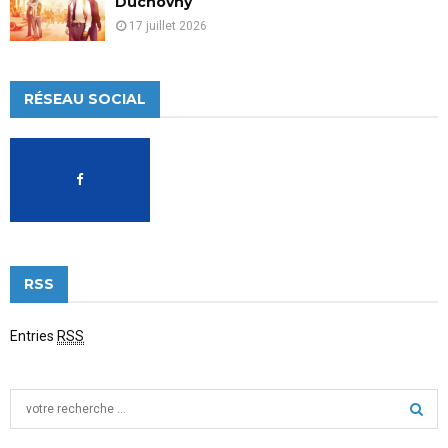
Duchovny
17 juillet 2026
RÉSEAU SOCIAL
RSS
Entries
RSS
S
e
a