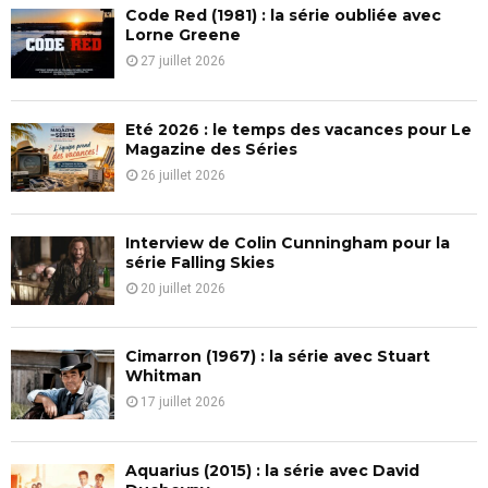
f
A
Code Red (1981) : la série oubliée avec
o
Lorne Greene
r
R
27 juillet 2026
:
C
Eté 2026 : le temps des vacances pour Le
H
Magazine des Séries
26 juillet 2026
Interview de Colin Cunningham pour la
série Falling Skies
20 juillet 2026
Cimarron (1967) : la série avec Stuart
Whitman
17 juillet 2026
Aquarius (2015) : la série avec David