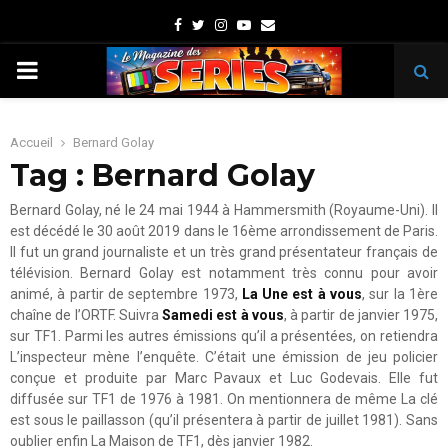
Facebook
Twitter
Instagram
Youtube
Email
PRIMARY
MENU
Accueil
Bernard Golay
Tag : Bernard Golay
Bernard Golay, né le 24 mai 1944 à Hammersmith (Royaume-Uni). Il
est décédé le 30 août 2019 dans le 16ème arrondissement de Paris.
Il fut un grand journaliste et un très grand présentateur français de
télévision. Bernard Golay est notamment très connu pour avoir
animé, à partir de septembre 1973,
La Une est à vous
, sur la 1ère
chaîne de l’ORTF. Suivra
Samedi est à vous
, à partir de janvier 1975,
sur TF1. Parmi les autres émissions qu’il a présentées, on retiendra
L’inspecteur mène l’enquête. C’était une émission de jeu policier
conçue et produite par Marc Pavaux et Luc Godevais. Elle fut
diffusée sur TF1 de 1976 à 1981. On mentionnera de même La clé
est sous le paillasson (qu’il présentera à partir de juillet 1981). Sans
oublier enfin La Maison de TF1, dès janvier 1982.