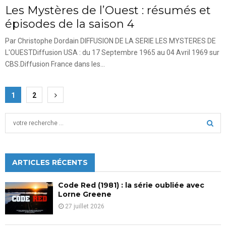
Les Mystères de l’Ouest : résumés et
épisodes de la saison 4
Par Christophe Dordain DIFFUSION DE LA SERIE LES MYSTERES DE
L'OUESTDiffusion USA : du 17 Septembre 1965 au 04 Avril 1969 sur
CBS.Diffusion France dans les...
Pagination
1
2
des
S
publications
e
a
S
r
c
ARTICLES RÉCENTS
E
h
f
A
Code Red (1981) : la série oubliée avec
o
Lorne Greene
r
R
27 juillet 2026
:
C