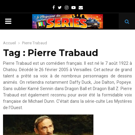
Facebook
Twitter
Instagram
Youtube
Email
PRIMARY
MENU
Accueil
Pierre Trabaud
Tag : Pierre Trabaud
Pierre Trabaud est un comédien français. Il est né le 7 août 1922 à
Chatou. Décédé le 26 février 2005 à Versailles. Cet acteur de grand
talent a prêté sa voix à de nombreux personnages de dessins
animés. On retiendra notamment Daffy Duck, Joe Dalton, Popeye.
Sans oublier Kamé Sennin dans Dragon Ball et Dragon Ball Z. Pierre
Trabaud est également reconnu pour avoir été la formidable voix
française de Michael Dunn. C’était dans la série-culte Les Mystères
de l’Ouest.