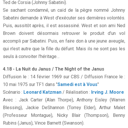
Ted de Corsia (Johnny Sabatini).
Se sachant condamné, un caïd de la pègre nommé Johnny
Sabatini demande à West d'exécuter ses dernières volontés.
Puis, aussitôt après, il est assassiné. West et son ami Ned
Brown doivent désormais retrouver le produit d'un vol
accompli par Sabatini. Puis, en faire don à une jeune aveugle,
qui n'est autre que la fille du défunt. Mais ils ne sont pas les
seuls à convoiter l'héritage…
4.18 - La Nuit du Janus / The Night of the Janus
Diffusion le : 14 février 1969 sur CBS / Diffusion France le :
10 mai 1975 sur TF1 dans "
Samedi est à Vous
"
Scénario :
Leonard Katzman
/ Réalisation :
Irving J. Moore
Avec : Jack Carter (Alan Thorpe), Anthony Eisley (Warren
Blessing), Jackie DeShannon (Torrey Elder), Arthur Malet
(Professeur Montague), Nicky Blair (Thompson), Benny
Rubins (Janus), Vince Barnett (Swanson).