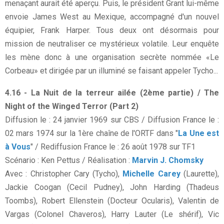
menaçant aurait été aperçu. Puis, le président Grant lui-même
envoie James West au Mexique, accompagné d'un nouvel
équipier, Frank Harper. Tous deux ont désormais pour
mission de neutraliser ce mystérieux volatile. Leur enquête
les mène donc à une organisation secrète nommée «Le
Corbeau» et dirigée par un illuminé se faisant appeler Tycho...
4.16 - La Nuit de la terreur ailée (2ème partie) / The
Night of the Winged Terror (Part 2)
Diffusion le : 24 janvier 1969 sur CBS / Diffusion France le :
02 mars 1974 sur la 1ère chaîne de l'ORTF dans "
La Une est
à Vous
" / Rediffusion France le : 26 août 1978 sur TF1
Scénario : Ken Pettus / Réalisation :
Marvin J. Chomsky
Avec : Christopher Cary (Tycho),
Michelle Carey
(Laurette),
Jackie Coogan (Cecil Pudney), John Harding (Thadeus
Toombs), Robert Ellenstein (Docteur Ocularis), Valentin de
Vargas (Colonel Chaveros), Harry Lauter (Le shérif), Vic