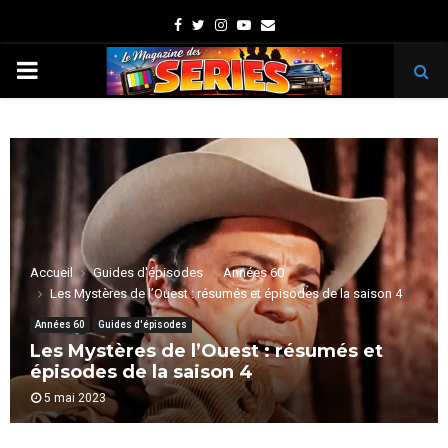
Facebook
Twitter
Instagram
Youtube
Email
PRIMARY
MENU
Accueil
Guides d'épisodes
Années 60
Les Mystères de l’Ouest : résumés et épisodes de la saison 4
Années 60
Guides d'épisodes
Les Mystères de l’Ouest : résumés et
épisodes de la saison 4
5 mai 2023