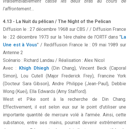
vraisemblablement cassé les deux bras au cours de
l'affrontement...
4.13 - La Nuit du pélican / The Night of the Pelican
Diffusion le : 27 décembre 1968 sur CBS / / Diffusion France
le : 22 décembre 1973 sur la 1ère chaîne de l'ORTF dans "
La
Une est à Vous
" / Rediffusion France le : 09 mai 1989 sur
Antenne 2
Scénario : Richard Landau / Réalisation : Alex Nicol
Avec :
Khigh Dhiegh
(Din Chang), Vincent Beck (Caporal
Simon), Lou Cutell (Major Frederick Frey), Francine York
(Docteur Sara Gibson), Andre Philippe (Jean-Paul), Debbie
Wong (Kuei), Ella Edwards (Amy Stafford).
West et Pike sont à la recherche de Din Chang.
Effectivement, il est selon eux sur le point d'utiliser une
importante quantité de mercure volé à l'armée. Ainsi, cette
substance, entre ses mains, pourrait devenir extrêmement