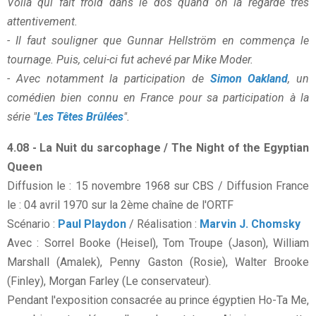
Voilà qui fait froid dans le dos quand on la regarde très
attentivement.
- Il faut souligner que Gunnar Hellström en commença le
tournage. Puis, celui-ci fut achevé par Mike Moder.
- Avec notamment la participation de
Simon Oakland
, un
comédien bien connu en France pour sa participation à la
série "
Les Têtes Brûlées
".
4.08 - La Nuit du sarcophage / The Night of the Egyptian
Queen
Diffusion le : 15 novembre 1968 sur CBS / Diffusion France
le : 04 avril 1970 sur la 2ème chaîne de l'ORTF
Scénario :
Paul Playdon
/ Réalisation :
Marvin J. Chomsky
Avec : Sorrel Booke (Heisel), Tom Troupe (Jason), William
Marshall (Amalek), Penny Gaston (Rosie), Walter Brooke
(Finley), Morgan Farley (Le conservateur).
Pendant l'exposition consacrée au prince égyptien Ho-Ta Me,