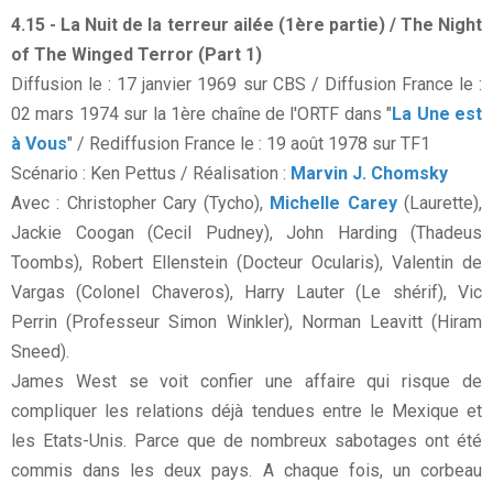
4.15 - La Nuit de la terreur ailée (1ère partie) / The Night
of The Winged Terror (Part 1)
Diffusion le : 17 janvier 1969 sur CBS / Diffusion France le :
02 mars 1974 sur la 1ère chaîne de l'ORTF dans "
La Une est
à Vous
" / Rediffusion France le : 19 août 1978 sur TF1
Scénario : Ken Pettus / Réalisation :
Marvin J. Chomsky
Avec : Christopher Cary (Tycho),
Michelle Carey
(Laurette),
Jackie Coogan (Cecil Pudney), John Harding (Thadeus
Toombs), Robert Ellenstein (Docteur Ocularis), Valentin de
Vargas (Colonel Chaveros), Harry Lauter (Le shérif), Vic
Perrin (Professeur Simon Winkler), Norman Leavitt (Hiram
Sneed).
James West se voit confier une affaire qui risque de
compliquer les relations déjà tendues entre le Mexique et
les Etats-Unis. Parce que de nombreux sabotages ont été
commis dans les deux pays. A chaque fois, un corbeau