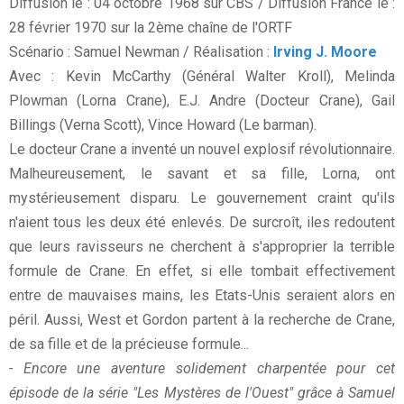
Diffusion le : 04 octobre 1968 sur CBS / Diffusion France le :
28 février 1970 sur la 2ème chaîne de l'ORTF
Scénario : Samuel Newman / Réalisation :
Irving J. Moore
Avec : Kevin McCarthy (Général Walter Kroll), Melinda
Plowman (Lorna Crane), E.J. Andre (Docteur Crane), Gail
Billings (Verna Scott), Vince Howard (Le barman).
Le docteur Crane a inventé un nouvel explosif révolutionnaire.
Malheureusement, le savant et sa fille, Lorna, ont
mystérieusement disparu. Le gouvernement craint qu'ils
n'aient tous les deux été enlevés. De surcroît, iles redoutent
que leurs ravisseurs ne cherchent à s'approprier la terrible
formule de Crane. En effet, si elle tombait effectivement
entre de mauvaises mains, les Etats-Unis seraient alors en
péril. Aussi, West et Gordon partent à la recherche de Crane,
de sa fille et de la précieuse formule...
- Encore une aventure solidement charpentée pour cet
épisode de la série "Les Mystères de l'Ouest" grâce à Samuel