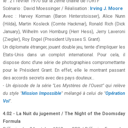
le : 21 février 1970 sur la 2ème chaîne de l'ORTF
Scénario : David Moessinger / Réalisation :
Irving J. Moore
Avec : Harvey Korman (Baron Hinterstoisser), Alice Nunn
(Hilda), Martin Kosleck (Comte Hackmar), Ronald Rich (Dick
January), Wilhelm von Homburg (Herr Hess), Jerry Laveroni
(Ziegler), Roy Engel (President Ulysses S. Grant).
Un diplomate étranger, jouant double jeu, tente d'impliquer les
Etats-Unis dans un complot international. Pour cela, il
dispose donc d'une série de photographies compromettante
pour le Président Grant. En effet, elle le montrant passant
des accords secrets avec des pays douteux...
- Un épisode de la série "Les Mystères de l'Ouest" qui relève
du style "
Mission Impossible
" mélangé à celui de "
Opération
Vol
".
4.02 - La Nuit du jugement / The Night of the Doomsday
Formula