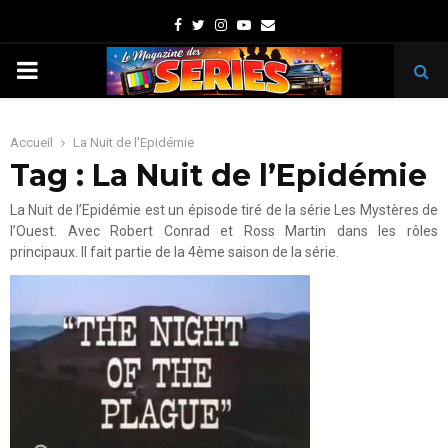
Facebook
Twitter
Instagram
Youtube
Email
PRIMARY
MENU
Accueil
La Nuit de l'Epidémie
Tag : La Nuit de l’Epidémie
La Nuit de l’Epidémie est un épisode tiré de la série Les Mystères de
l’Ouest. Avec Robert Conrad et Ross Martin dans les rôles
principaux. Il fait partie de la 4ème saison de la série.