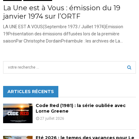
La Une est à Vous : émission du 19
janvier 1974 sur l’ORTF
LA UNE EST A VOUS(Septembre 1973 / Juillet 1974)Emission
19Présentation des émissions diffusées lors de la première
saisonPar Christophe DordainPréambule : les archives de La...
S
e
a
S
r
c
ARTICLES RÉCENTS
E
h
f
A
Code Red (1981) : la série oubliée avec
o
Lorne Greene
r
R
27 juillet 2026
:
C
Eté 2026 : le temps des vacances pour Le