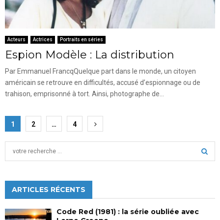
Acteurs
Actrices
Portraits en séries
Espion Modèle : La distribution
Par Emmanuel FrancqQuelque part dans le monde, un citoyen
américain se retrouve en difficultés, accusé d’espionnage ou de
trahison, emprisonné à tort. Ainsi, photographe de...
Pagination
1
2
…
4
des
S
publications
e
a
S
r
c
ARTICLES RÉCENTS
E
h
f
A
Code Red (1981) : la série oubliée avec
o