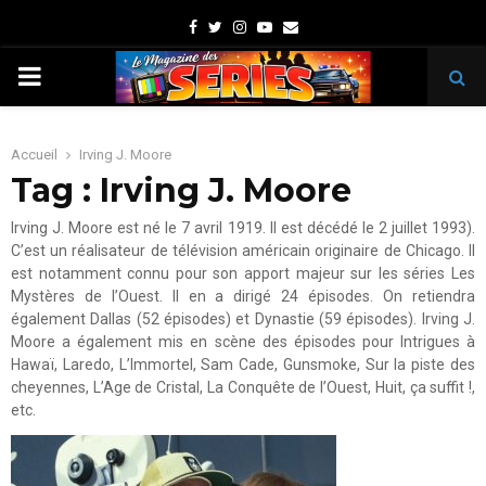
Facebook
Twitter
Instagram
Youtube
Email
PRIMARY
MENU
Accueil
Irving J. Moore
Tag : Irving J. Moore
Irving J. Moore est né le 7 avril 1919. Il est décédé le 2 juillet 1993).
C’est un réalisateur de télévision américain originaire de Chicago. Il
est notamment connu pour son apport majeur sur les séries Les
Mystères de l’Ouest. Il en a dirigé 24 épisodes. On retiendra
également Dallas (52 épisodes) et Dynastie (59 épisodes). Irving J.
Moore a également mis en scène des épisodes pour Intrigues à
Hawaï, Laredo, L’Immortel, Sam Cade, Gunsmoke, Sur la piste des
cheyennes, L’Age de Cristal, La Conquête de l’Ouest, Huit, ça suffit !,
etc.