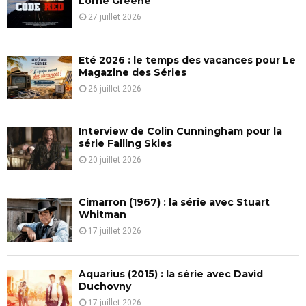
Lorne Greene
r
R
27 juillet 2026
:
C
Eté 2026 : le temps des vacances pour Le
H
Magazine des Séries
26 juillet 2026
Interview de Colin Cunningham pour la
série Falling Skies
20 juillet 2026
Cimarron (1967) : la série avec Stuart
Whitman
17 juillet 2026
Aquarius (2015) : la série avec David
Duchovny
17 juillet 2026