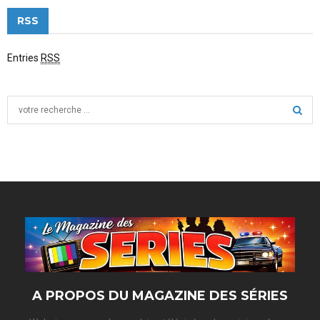
RSS
Entries
RSS
S
e
a
S
r
c
E
h
f
A
o
r
R
:
C
H
A PROPOS DU MAGAZINE DES SÉRIES