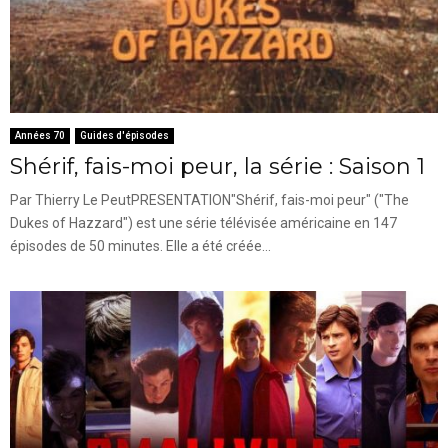
Années 70
Guides d'épisodes
Shérif, fais-moi peur, la série : Saison 1
Par Thierry Le PeutPRESENTATION"Shérif, fais-moi peur" ("The
Dukes of Hazzard") est une série télévisée américaine en 147
épisodes de 50 minutes. Elle a été créée...