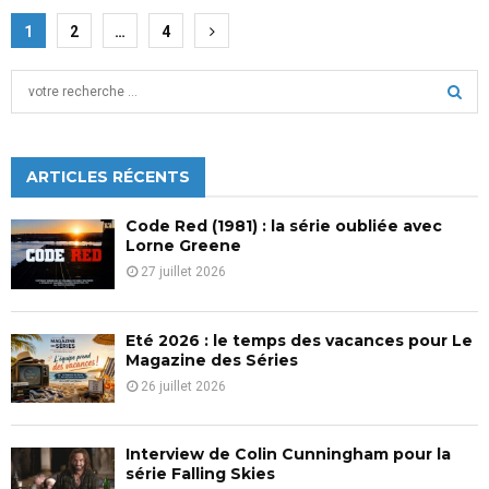
Pagination
1
2
…
4
des
S
publications
e
a
S
r
c
ARTICLES RÉCENTS
E
h
f
A
Code Red (1981) : la série oubliée avec
o
Lorne Greene
r
R
27 juillet 2026
:
C
Eté 2026 : le temps des vacances pour Le
H
Magazine des Séries
26 juillet 2026
Interview de Colin Cunningham pour la
série Falling Skies