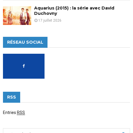
Aquarius (2015) : la série avec David
Duchovny
17 juillet 2026
RÉSEAU SOCIAL
RSS
Entries
RSS
S