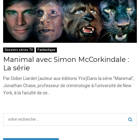
Dossiers séries TV
Fantastique
Manimal avec Simon McCorkindale :
La série
Par Didier Liardet (auteur aux éditions Yris)Dans la série "Manimal",
Jonathan Chase, professeur de criminologie à l'université de New
York, à la faculté de se...
S
e
a
S
r