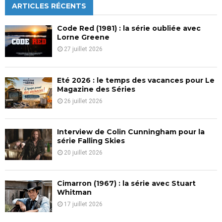
c
ARTICLES RÉCENTS
E
h
f
A
Code Red (1981) : la série oubliée avec
o
Lorne Greene
r
R
27 juillet 2026
:
C
Eté 2026 : le temps des vacances pour Le
H
Magazine des Séries
26 juillet 2026
Interview de Colin Cunningham pour la
série Falling Skies
20 juillet 2026
Cimarron (1967) : la série avec Stuart
Whitman
17 juillet 2026