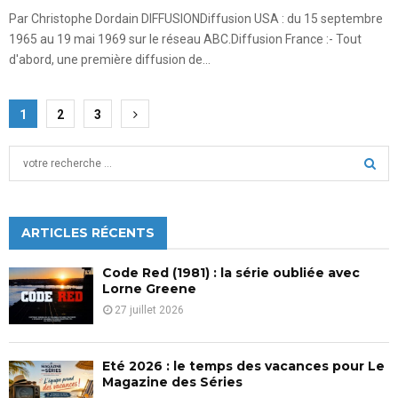
Par Christophe Dordain DIFFUSIONDiffusion USA : du 15 septembre
1965 au 19 mai 1969 sur le réseau ABC.Diffusion France :- Tout
d'abord, une première diffusion de...
Pagination
1
2
3
des
S
publications
e
a
S
r
c
ARTICLES RÉCENTS
E
h
f
A
Code Red (1981) : la série oubliée avec
o
Lorne Greene
r
R
27 juillet 2026
:
C
Eté 2026 : le temps des vacances pour Le
H
Magazine des Séries