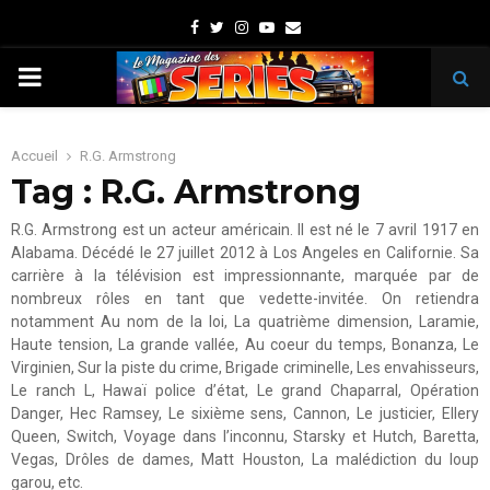
Facebook
Twitter
Instagram
Youtube
Email
PRIMARY
MENU
Accueil
R.G. Armstrong
Tag : R.G. Armstrong
R.G. Armstrong est un acteur américain. Il est né le 7 avril 1917 en
Alabama. Décédé le 27 juillet 2012 à Los Angeles en Californie. Sa
carrière à la télévision est impressionnante, marquée par de
nombreux rôles en tant que vedette-invitée. On retiendra
notamment Au nom de la loi, La quatrième dimension, Laramie,
Haute tension, La grande vallée, Au coeur du temps, Bonanza, Le
Virginien, Sur la piste du crime, Brigade criminelle, Les envahisseurs,
Le ranch L, Hawaï police d’état, Le grand Chaparral, Opération
Danger, Hec Ramsey, Le sixième sens, Cannon, Le justicier, Ellery
Queen, Switch, Voyage dans l’inconnu, Starsky et Hutch, Baretta,
Vegas, Drôles de dames, Matt Houston, La malédiction du loup
garou, etc.