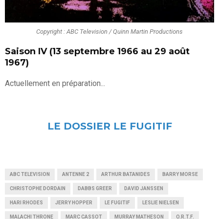
Copyright : ABC Television / Quinn Martin Productions
Saison IV (13 septembre 1966 au 29 août
1967)
Actuellement en préparation...
LE DOSSIER LE FUGITIF
ABC TELEVISION
ANTENNE 2
ARTHUR BATANIDES
BARRY MORSE
CHRISTOPHE DORDAIN
DABBS GREER
DAVID JANSSEN
HARI RHODES
JERRY HOPPER
LE FUGITIF
LESLIE NIELSEN
MALACHI THRONE
MARC CASSOT
MURRAY MATHESON
O.R.T.F.