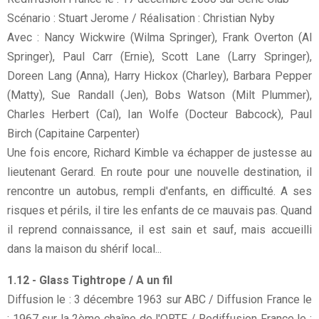
Scénario : Stuart Jerome / Réalisation : Christian Nyby
Avec : Nancy Wickwire (Wilma Springer), Frank Overton (Al
Springer), Paul Carr (Ernie), Scott Lane (Larry Springer),
Doreen Lang (Anna), Harry Hickox (Charley), Barbara Pepper
(Matty), Sue Randall (Jen), Bobs Watson (Milt Plummer),
Charles Herbert (Cal), Ian Wolfe (Docteur Babcock), Paul
Birch (Capitaine Carpenter)
Une fois encore, Richard Kimble va échapper de justesse au
lieutenant Gerard. En route pour une nouvelle destination, il
rencontre un autobus, rempli d'enfants, en difficulté. A ses
risques et périls, il tire les enfants de ce mauvais pas. Quand
il reprend connaissance, il est sain et sauf, mais accueilli
dans la maison du shérif local...
1.12 - Glass Tightrope / A un fil
Diffusion le : 3 décembre 1963 sur ABC / Diffusion France le
: 1967 sur la 2ème chaîne de l'ORTF / Rediffusion France le :