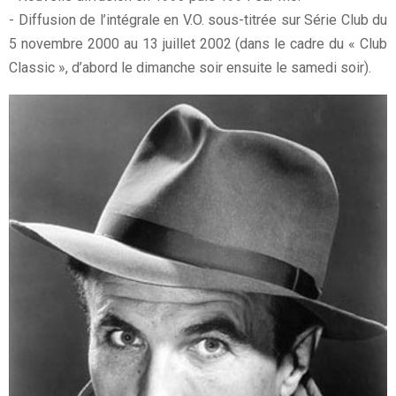
- Diffusion de l’intégrale en V.O. sous-titrée sur Série Club du
5 novembre 2000 au 13 juillet 2002 (dans le cadre du « Club
Classic », d’abord le dimanche soir ensuite le samedi soir).