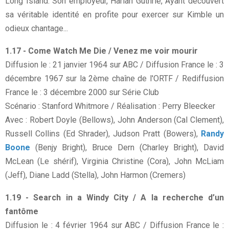
Long Island. Son employeur, Harlan Guthrie, Ayant découvert
sa véritable identité en profite pour exercer sur Kimble un
odieux chantage...
1.17 - Come Watch Me Die / Venez me voir mourir
Diffusion le : 21 janvier 1964 sur ABC / Diffusion France le : 3
décembre 1967 sur la 2ème chaîne de l'ORTF / Rediffusion
France le : 3 décembre 2000 sur Série Club
Scénario : Stanford Whitmore / Réalisation : Perry Bleecker
Avec : Robert Doyle (Bellows), John Anderson (Cal Clement),
Russell Collins (Ed Shrader), Judson Pratt (Bowers),
Randy
Boone
(Benjy Bright), Bruce Dern (Charley Bright), David
McLean (Le shérif), Virginia Christine (Cora), John McLiam
(Jeff), Diane Ladd (Stella), John Harmon (Cremers)
1.19 - Search in a Windy City / A la recherche d’un
fantôme
Diffusion le : 4 février 1964 sur ABC / Diffusion France le :