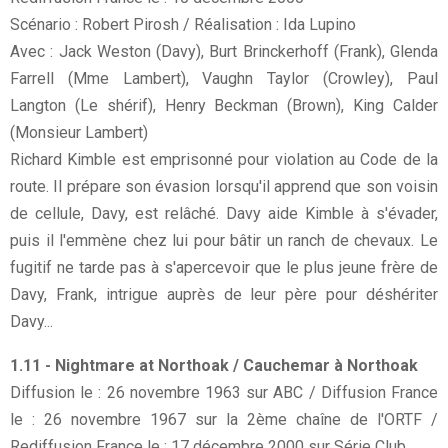
Scénario : Robert Pirosh / Réalisation : Ida Lupino
Avec : Jack Weston (Davy), Burt Brinckerhoff (Frank), Glenda
Farrell (Mme Lambert), Vaughn Taylor (Crowley), Paul
Langton (Le shérif), Henry Beckman (Brown), King Calder
(Monsieur Lambert)
Richard Kimble est emprisonné pour violation au Code de la
route. Il prépare son évasion lorsqu'il apprend que son voisin
de cellule, Davy, est relâché. Davy aide Kimble à s'évader,
puis il l'emmène chez lui pour bâtir un ranch de chevaux. Le
fugitif ne tarde pas à s'apercevoir que le plus jeune frère de
Davy, Frank, intrigue auprès de leur père pour déshériter
Davy...
1.11 - Nightmare at Northoak / Cauchemar à Northoak
Diffusion le : 26 novembre 1963 sur ABC / Diffusion France
le : 26 novembre 1967 sur la 2ème chaîne de l'ORTF /
Rediffusion France le : 17 décembre 2000 sur Série Club