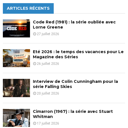
r
c
ARTICLES RÉCENTS
E
h
f
A
Code Red (1981) : la série oubliée avec
o
Lorne Greene
r
R
27 juillet 2026
:
C
Eté 2026 : le temps des vacances pour Le
H
Magazine des Séries
26 juillet 2026
Interview de Colin Cunningham pour la
série Falling Skies
20 juillet 2026
Cimarron (1967) : la série avec Stuart
Whitman
17 juillet 2026