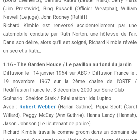
(Doris Clements), Bernard Kates (Lester Rand), Jerry Paris
(Jim Prestwick), Bing Russell (Officier Westphal), William
Newell (Le juge), John Rodney (Ratliff)
Richard Kimble est renversé accidentellement par une
automobile conduite par Ruth Norton, une hôtesse de l'air.
Dans son délire, alors qu'il est soigné, Richard Kimble révèle
un secret à Ruth...
1.16 - The Garden House / Le pavillon au fond du jardin
Diffusion le : 14 janvier 1964 sur ABC / Diffusion France le :
19 novembre 1967 sur la 2ème chaîne de l'ORTF /
Rediffusion France le : 3 décembre 2000 sur Série Club
Scénario : Sheldon Stark / Réalisation : Ida Lupino
Avec :
Robert Webber
(Harlan Guthrie), Pippa Scott (Carol
Willard), Peggy McCay (Ann Guthrie), Hanna Landy (Hannah),
Jason Johnson (Le lieutenant de police)
Richard Kimble travaille comme groom dans un domaine de