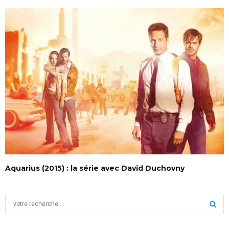
Aquarius (2015) : la série avec David Duchovny
S
e
a
S