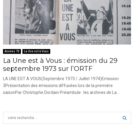
Années 70
La Une est à Vous
La Une est à Vous : émission du 29
septembre 1973 sur l’ORTF
LA UNE EST A VOUS(Septembre 1973 / Juillet 1974)Emission
3Présentation des émissions diffusées lors de la première
saisonPar Christophe Dordain Préambule : les archives de La...
S
e
a
S
r