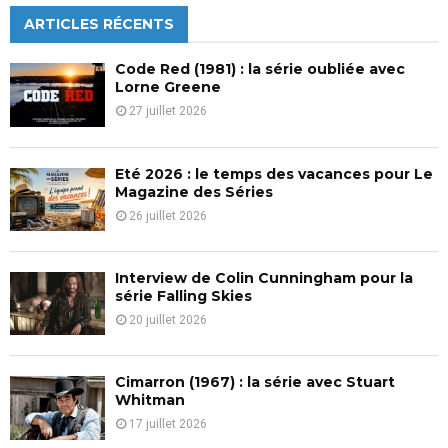
c
ARTICLES RÉCENTS
E
h
f
A
Code Red (1981) : la série oubliée avec
o
Lorne Greene
r
R
27 juillet 2026
:
C
Eté 2026 : le temps des vacances pour Le
H
Magazine des Séries
26 juillet 2026
Interview de Colin Cunningham pour la
série Falling Skies
20 juillet 2026
Cimarron (1967) : la série avec Stuart
Whitman
17 juillet 2026