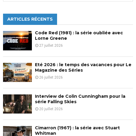
publications
a
S
r
c
ARTICLES RÉCENTS
E
h
f
A
Code Red (1981) : la série oubliée avec
o
Lorne Greene
r
R
27 juillet 2026
:
C
Eté 2026 : le temps des vacances pour Le
H
Magazine des Séries
26 juillet 2026
Interview de Colin Cunningham pour la
série Falling Skies
20 juillet 2026
Cimarron (1967) : la série avec Stuart
Whitman