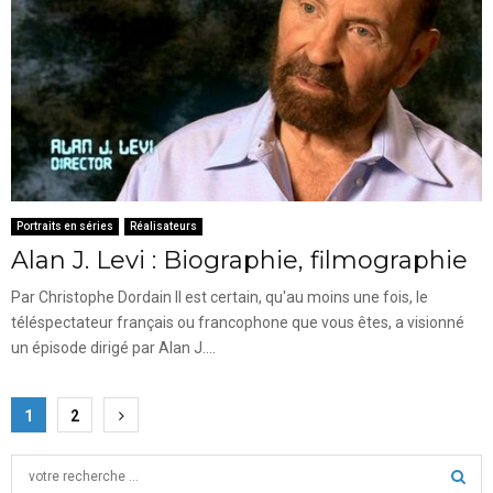
Portraits en séries
Réalisateurs
Alan J. Levi : Biographie, filmographie
Par Christophe Dordain Il est certain, qu'au moins une fois, le
téléspectateur français ou francophone que vous êtes, a visionné
un épisode dirigé par Alan J....
Pagination
1
2
des
S
e