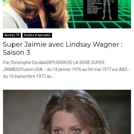
Années 70
Guides d'épisodes
Super Jaimie avec Lindsay Wagner :
Saison 3
Par Christophe DordainDIFFUSION DE LA SERIE SUPER
JAIMIEDiffusion USA :- du 14 janvier 1976 au 04 mai 1977 sur ABC.-
du 10 septembre 1977 au...