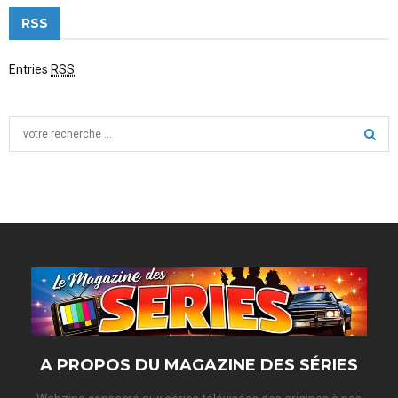
RSS
Entries
RSS
S
e
a
S
r
c
E
h
f
A
o
r
R
:
C
H
A PROPOS DU MAGAZINE DES SÉRIES