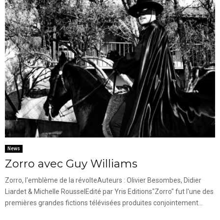
News
Zorro avec Guy Williams
Zorro, l'emblème de la révolteAuteurs : Olivier Besombes, Didier
Liardet & Michelle RousselEdité par Yris Editions"Zorro" fut l'une des
premières grandes fictions télévisées produites conjointement...