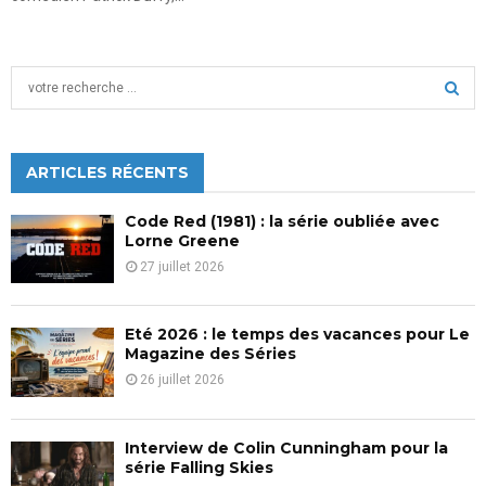
S
e
a
S
r
c
ARTICLES RÉCENTS
E
h
f
A
Code Red (1981) : la série oubliée avec
o
Lorne Greene
r
R
27 juillet 2026
:
C
Eté 2026 : le temps des vacances pour Le
H
Magazine des Séries
26 juillet 2026
Interview de Colin Cunningham pour la
série Falling Skies