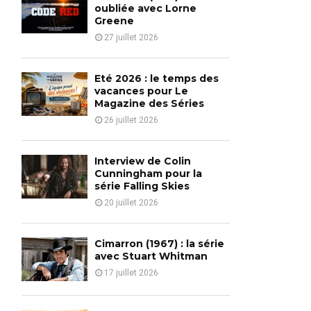
o
oubliée avec Lorne
r
Greene
R
:
27 juillet 2026
C
H
Eté 2026 : le temps des
vacances pour Le
Magazine des Séries
26 juillet 2026
Interview de Colin
Cunningham pour la
série Falling Skies
20 juillet 2026
Cimarron (1967) : la série
avec Stuart Whitman
17 juillet 2026