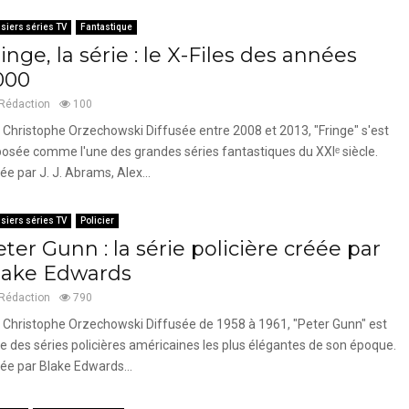
siers séries TV
Fantastique
inge, la série : le X-Files des années
000
Rédaction
100
 Christophe Orzechowski Diffusée entre 2008 et 2013, "Fringe" s'est
osée comme l'une des grandes séries fantastiques du XXIᵉ siècle.
ée par J. J. Abrams, Alex...
siers séries TV
Policier
ter Gunn : la série policière créée par
lake Edwards
Rédaction
790
 Christophe Orzechowski Diffusée de 1958 à 1961, "Peter Gunn" est
ne des séries policières américaines les plus élégantes de son époque.
ée par Blake Edwards...