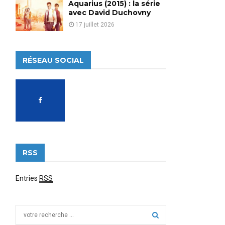
Aquarius (2015) : la série
avec David Duchovny
17 juillet 2026
RÉSEAU SOCIAL
RSS
Entries
RSS
S
e