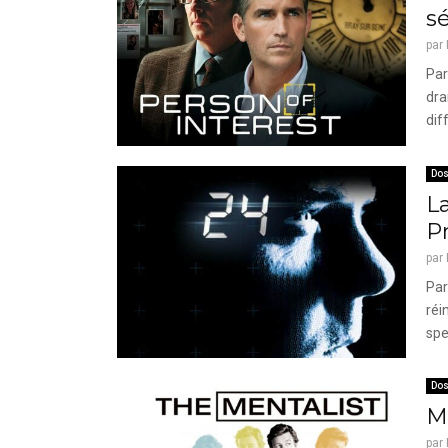
s
par
Par
dra
dif
Dos
La
P
par
Par
réi
spe
Dos
M
par