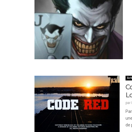
Act
Co
L
par
Par
une
de 