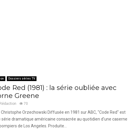
ion
Dossiers séries TV
de Red (1981) : la série oubliée avec
orne Greene
Rédaction
70
 Christophe Orzechowski Diffusée en 1981 sur ABC, "Code Red" est
 série dramatique américaine consacrée au quotidien d'une caserne
pompiers de Los Angeles. Produite...