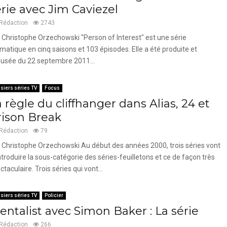
érie avec Jim Caviezel
Rédaction
2743
 Christophe Orzechowski "Person of Interest" est une série
matique en cinq saisons et 103 épisodes. Elle a été produite et
fusée du 22 septembre 2011...
siers séries TV
Focus
 règle du cliffhanger dans Alias, 24 et
rison Break
Rédaction
79
 Christophe Orzechowski Au début des années 2000, trois séries vont
ntroduire la sous-catégorie des séries-feuilletons et ce de façon très
ctaculaire. Trois séries qui vont...
siers séries TV
Policier
entalist avec Simon Baker : La série
Rédaction
266