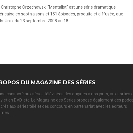
 Christophe Orzechowski "Mentalist" est une série dramatique
ricaine en sept saisons et 151 épisodes, produite et diffusée, aux
ts-Unis, du 23 septembre 2008 au 18...
ROPOS DU MAGAZINE DES SÉRIES
ne consacré aux séries télévisées des origines à nos jours, aux sorties 
ay et en DVD, etc. Le Magazine des Séries propose également des podc
crés aux séries télé et des concours en partenariat avec les éditeurs
rnés.