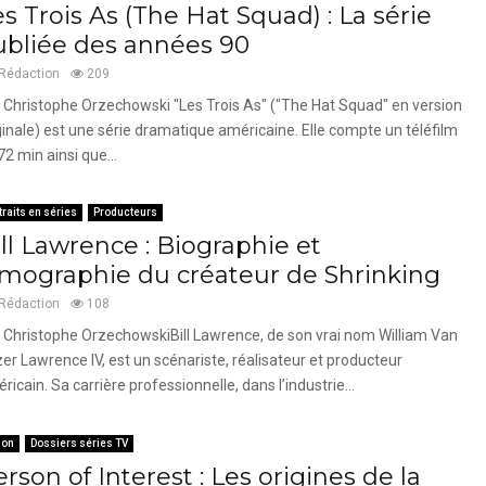
s Trois As (The Hat Squad) : La série
ubliée des années 90
Rédaction
209
 Christophe Orzechowski "Les Trois As" ("The Hat Squad" en version
ginale) est une série dramatique américaine. Elle compte un téléfilm
72 min ainsi que...
traits en séries
Producteurs
ll Lawrence : Biographie et
ilmographie du créateur de Shrinking
Rédaction
108
 Christophe OrzechowskiBill Lawrence, de son vrai nom William Van
er Lawrence IV, est un scénariste, réalisateur et producteur
ricain. Sa carrière professionnelle, dans l’industrie...
ion
Dossiers séries TV
rson of Interest : Les origines de la