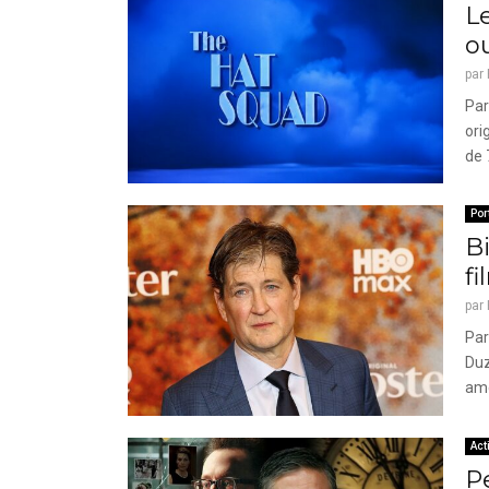
Le
o
par
Par
ori
de 
Por
Bi
f
par
Par
Duz
amé
Act
Pe