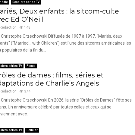
médie
Dossiers séries TV
riés, Deux enfants : la sitcom-culte
vec Ed O’Neill
Rédaction
148
 Christophe Orzechowski Diffusée de 1987 à 1997, "Mariés, deux
ants" ("Married... with Children") est l'une des sitcoms américaines les
s populaires de la fin du...
siers séries TV
Focus
ôles de dames : films, séries et
daptations de Charlie’s Angels
Rédaction
374
 Christophe Orzechowski En 2026, la série "Drôles de Dames" fête ses
ans. Un anniversaire célébré par toutes celles et ceux qui se
viennent avec...
siers séries TV
Policier