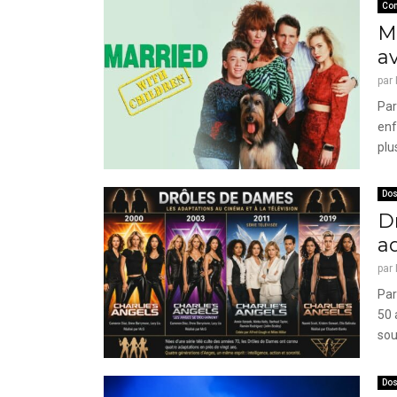
Co
Ma
a
par
Par
enf
plu
Dos
Dr
a
par
Par
50 
sou
Dos