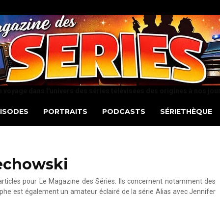
 voyage dans l'univers des séries télévisées des origines à nos jou
PISODES
PORTRAITS
PODCASTS
SÉRIETHÈQUE
zechowski
articles pour Le Magazine des Séries. Ils concernent notamment des
ophe est également un amateur éclairé de la série Alias avec Jennifer