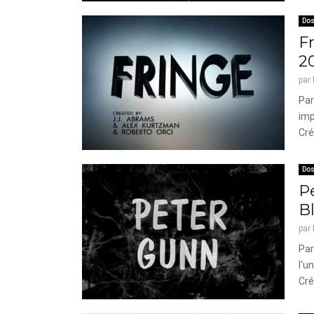
Dos
Fr
2
par
Par
imp
Cré
Dos
Pe
B
par
Par
l'u
Cré