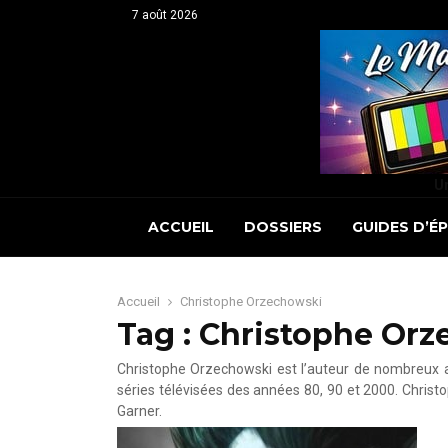
7 août 2026
Un
ACCUEIL
DOSSIERS
GUIDES D’É
Accueil
Christophe Orzechowski
Tag : Christophe Or
Christophe Orzechowski est l’auteur de nombreux 
séries télévisées des années 80, 90 et 2000. Christ
Garner.