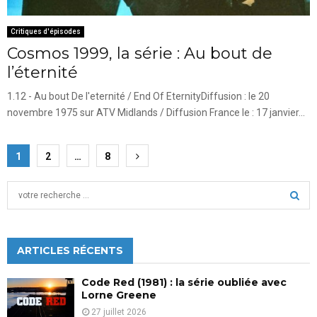
Critiques d'épisodes
Cosmos 1999, la série : Au bout de
l’éternité
1.12 - Au bout De l'eternité / End Of EternityDiffusion : le 20
novembre 1975 sur ATV Midlands / Diffusion France le : 17 janvier...
Pagination
1
2
…
8
des
S
publications
e
a
S
r
c
ARTICLES RÉCENTS
E
h
f
A
Code Red (1981) : la série oubliée avec
o
Lorne Greene
r
R
27 juillet 2026