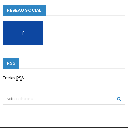
RÉSEAU SOCIAL
RSS
Entries
RSS
S
e
a
S
r
c
E
h