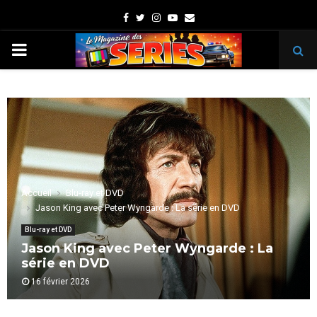
Facebook
Twitter
Instagram
Youtube
Email
PRIMARY
MENU
Accueil
Blu-ray et DVD
Jason King avec Peter Wyngarde : La série en DVD
Blu-ray et DVD
Jason King avec Peter Wyngarde : La
série en DVD
16 février 2026