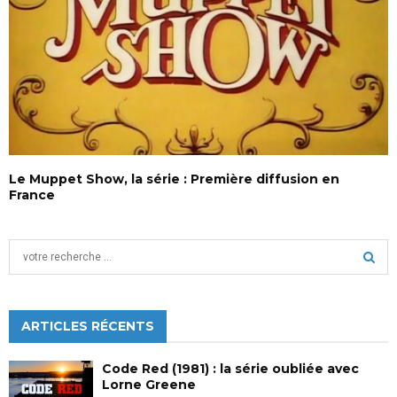
Le Muppet Show, la série : Première diffusion en
France
S
e
a
S
r
c
ARTICLES RÉCENTS
E
h
f
A
Code Red (1981) : la série oubliée avec
o
Lorne Greene
r