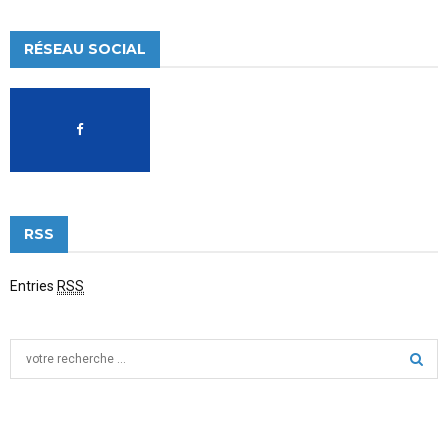
RÉSEAU SOCIAL
RSS
Entries
RSS
S
e
a
S
r
c
E