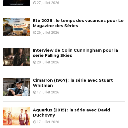
R
27 juillet 2026
:
C
Eté 2026 : le temps des vacances pour Le
H
Magazine des Séries
26 juillet 2026
Interview de Colin Cunningham pour la
série Falling Skies
20 juillet 2026
Cimarron (1967) : la série avec Stuart
Whitman
17 juillet 2026
Aquarius (2015) : la série avec David
Duchovny
17 juillet 2026