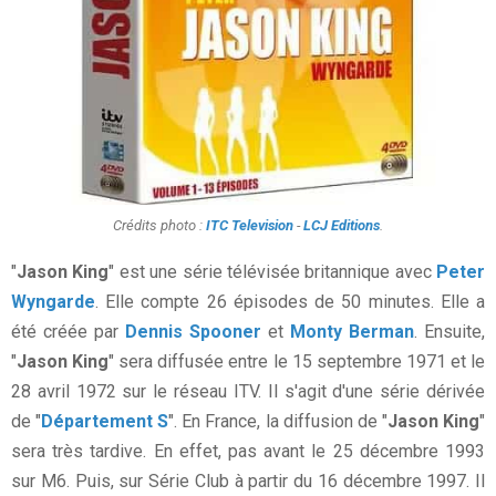
Crédits photo :
ITC Television
-
LCJ Editions
.
"
Jason King
" est une série télévisée britannique avec
Peter
Wyngarde
. Elle compte 26 épisodes de 50 minutes. Elle a
été créée par
Dennis Spooner
et
Monty Berman
. Ensuite,
"
Jason King
" sera diffusée entre le 15 septembre 1971 et le
28 avril 1972 sur le réseau ITV. Il s'agit d'une série dérivée
de "
Département S
". En France, la diffusion de "
Jason King
"
sera très tardive. En effet, pas avant le 25 décembre 1993
sur M6. Puis, sur Série Club à partir du 16 décembre 1997. Il