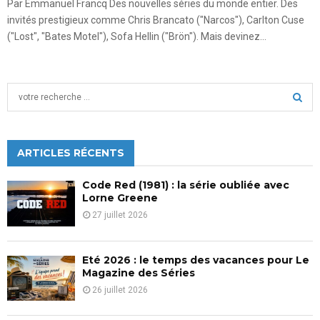
Par Emmanuel Francq Des nouvelles séries du monde entier. Des
invités prestigieux comme Chris Brancato ("Narcos"), Carlton Cuse
("Lost", "Bates Motel"), Sofa Hellin ("Brön"). Mais devinez...
S
e
a
S
r
c
ARTICLES RÉCENTS
E
h
f
A
Code Red (1981) : la série oubliée avec
o
Lorne Greene
r
R
27 juillet 2026
:
C
Eté 2026 : le temps des vacances pour Le
H
Magazine des Séries
26 juillet 2026