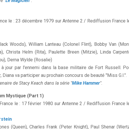
e "
Le Magicien
".
ance le : 23 décembre 1979 sur Antenne 2 / Rediffusion France le
(Jack Woods), William Lanteau (Colonel Flint), Bobby Van (Mon
a), Christa Helm (Rita), Paulette Breen (Mitzie), Linda Carpent
Lou), Derna Wylde (Rosalie)
à jour par l'ennemi dans la base militaire de Fort Russell. Po
er, Diana va participer au prochain concours de beauté "Miss G.I.".
enaire de Stacy Keach dans la série "
Mike Hammer
".
num Mystique (Part 1)
rance le : 17 février 1980 sur Antenne 2 / Rediffusion France le
rstein
ones (Queen), Charles Frank (Peter Knight), Paul Shenar (Wertz