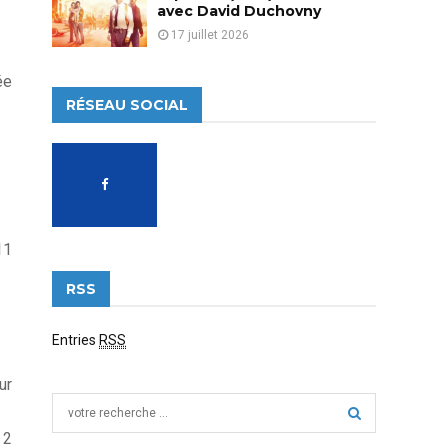
avec David Duchovny
17 juillet 2026
ée
RÉSEAU SOCIAL
11
RSS
Entries
RSS
ur
S
e
 2
a