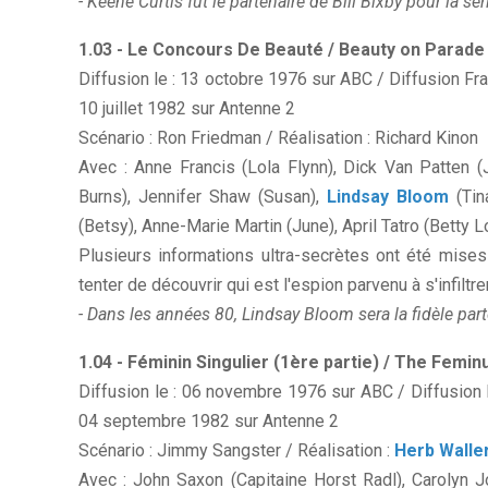
- Keene Curtis fut le partenaire de Bill Bixby pour la séri
1.03 - Le Concours De Beauté / Beauty on Parade
Diffusion le : 13 octobre 1976 sur ABC / Diffusion Fr
10 juillet 1982 sur Antenne 2
Scénario : Ron Friedman / Réalisation : Richard Kinon
Avec : Anne Francis (Lola Flynn), Dick Van Patten 
Burns), Jennifer Shaw (Susan),
Lindsay Bloom
(Tin
(Betsy), Anne-Marie Martin (June), April Tatro (Betty 
Plusieurs informations ultra-secrètes ont été mises 
tenter de découvrir qui est l'espion parvenu à s'infiltr
- Dans les années 80, Lindsay Bloom sera la fidèle part
1.04 - Féminin Singulier (1ère partie) / The Femi
Diffusion le : 06 novembre 1976 sur ABC / Diffusion F
04 septembre 1982 sur Antenne 2
Scénario : Jimmy Sangster / Réalisation :
Herb Walle
Avec : John Saxon (Capitaine Horst Radl), Carolyn J