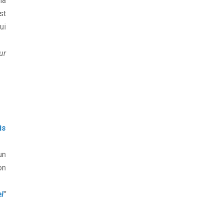
la
st
ui
ur
is
un
on
l
"