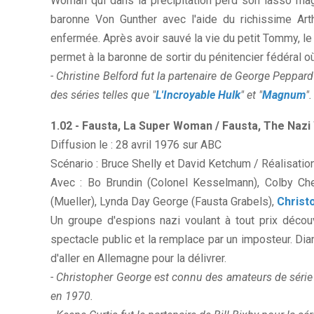
Woman qui dans la précipitation perd son lasso magiq
baronne Von Gunther avec l'aide du richissime Art
enfermée. Après avoir sauvé la vie du petit Tommy, le 
permet à la baronne de sortir du pénitencier fédéral o
- Christine Belford fut la partenaire de George Peppard 
des séries telles que "
L'Incroyable Hulk
" et "
Magnum
".
1.02 - Fausta, La Super Woman / Fausta, The Na
Diffusion le : 28 avril 1976 sur ABC
Scénario : Bruce Shelly et David Ketchum / Réalisatio
Avec : Bo Brundin (Colonel Kesselmann), Colby Che
(Mueller), Lynda Day George (Fausta Grabels),
Christ
Un groupe d'espions nazi voulant à tout prix déco
spectacle public et la remplace par un imposteur. Di
d'aller en Allemagne pour la délivrer.
- Christopher George est connu des amateurs de série 
en 1970.