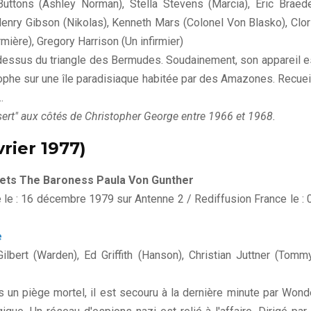
uttons (Ashley Norman), Stella Stevens (Marcia), Eric Braed
enry Gibson (Nikolas), Kenneth Mars (Colonel Von Blasko), Clor
mière), Gregory Harrison (Un infirmier)
u-dessus du triangle des Bermudes. Soudainement, son appareil e
rophe sur une île paradisiaque habitée par des Amazones. Recueil
.
sert" aux côtés de Christopher George entre 1966 et 1968.
vrier 1977)
eets The Baroness Paula Von Gunther
ce le : 16 décembre 1979 sur Antenne 2 / Rediffusion France le : 
e
lbert (Warden), Ed Griffith (Hanson), Christian Juttner (Tommy
 un piège mortel, il est secouru à la dernière minute par Wond