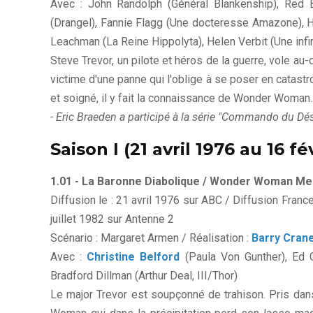
Avec : John Randolph (Général Blankenship), Red B
(Drangel), Fannie Flagg (Une docteresse Amazone), H
Leachman (La Reine Hippolyta), Helen Verbit (Une infir
Steve Trevor, un pilote et héros de la guerre, vole a
victime d'une panne qui l'oblige à se poser en catast
et soigné, il y fait la connaissance de Wonder Woman..
- Eric Braeden a participé à la série "Commando du Dé
Saison I (21 avril 1976 au 16 fé
1.01 - La Baronne Diabolique / Wonder Woman M
Diffusion le : 21 avril 1976 sur ABC / Diffusion Fran
juillet 1982 sur Antenne 2
Scénario : Margaret Armen / Réalisation :
Barry Cran
Avec :
Christine Belford
(Paula Von Gunther), Ed Gi
Bradford Dillman (Arthur Deal, III/Thor)
Le major Trevor est soupçonné de trahison. Pris dans