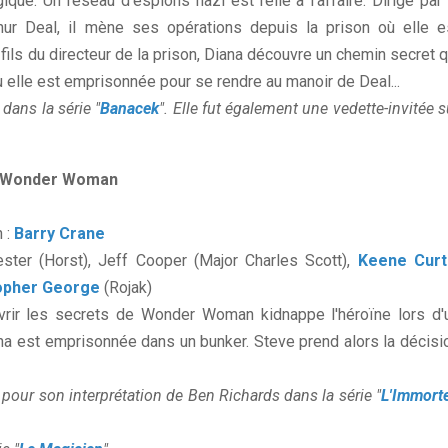
ue. Un réseau d'espions nazi est relié à l'affaire. Dirigé par 
hur Deal, il mène ses opérations depuis la prison où elle e
fils du directeur de la prison, Diana découvre un chemin secret q
ù elle est emprisonnée pour se rendre au manoir de Deal...
dans la série "
Banacek
". Elle fut également une vedette-invitée s
zi Wonder Woman
n :
Barry Crane
ster (Horst), Jeff Cooper (Major Charles Scott),
Keene Curt
opher George
(Rojak)
uvrir les secrets de Wonder Woman kidnappe l'héroïne lors d'
ana est emprisonnée dans un bunker. Steve prend alors la décisi
pour son interprétation de Ben Richards dans la série "
L'Immorte