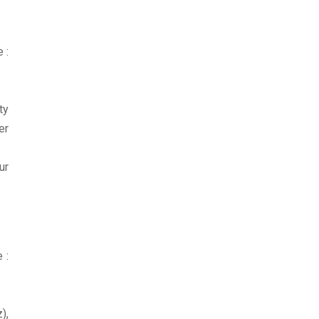
 :
ty
er
ur
 :
),