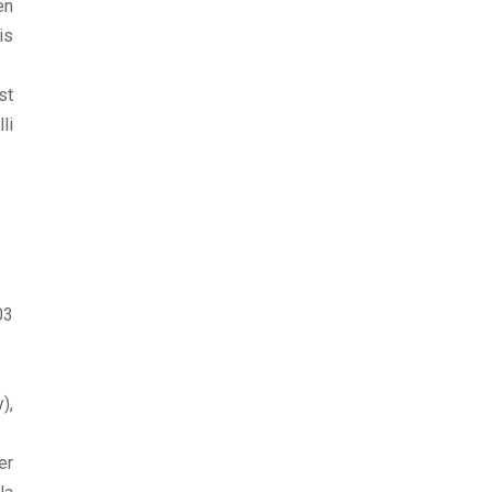
en
is
st
li
03
),
er