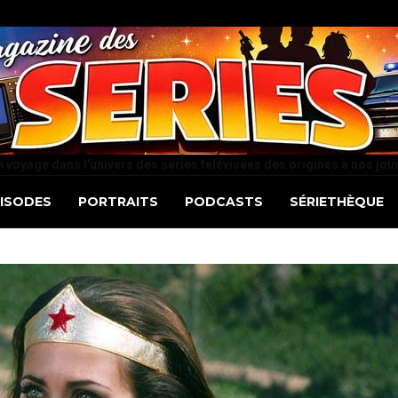
 voyage dans l'univers des séries télévisées des origines à nos jou
PISODES
PORTRAITS
PODCASTS
SÉRIETHÈQUE