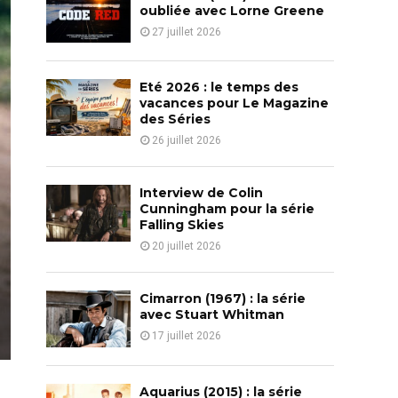
o
oubliée avec Lorne Greene
r
R
27 juillet 2026
:
C
Eté 2026 : le temps des
H
vacances pour Le Magazine
des Séries
26 juillet 2026
Interview de Colin
Cunningham pour la série
Falling Skies
20 juillet 2026
Cimarron (1967) : la série
avec Stuart Whitman
17 juillet 2026
Aquarius (2015) : la série