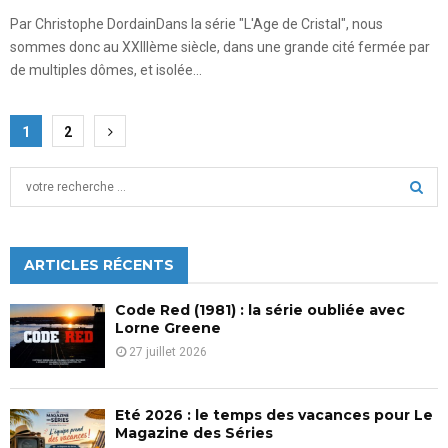
Par Christophe DordainDans la série "L'Age de Cristal", nous
sommes donc au XXIIIème siècle, dans une grande cité fermée par
de multiples dômes, et isolée...
Pagination
1
2
des
S
publications
e
a
S
r
c
ARTICLES RÉCENTS
E
h
f
A
Code Red (1981) : la série oubliée avec
o
Lorne Greene
r
R
27 juillet 2026
:
C
Eté 2026 : le temps des vacances pour Le
H
Magazine des Séries