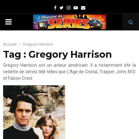
Facebook
Twitter
Instagram
Youtube
Email
PRIMARY
MENU
Accueil
Gregory Harrison
Tag : Gregory Harrison
Gregory Harrison est un acteur américain. Il a notamment été la
vedette de séries télé telles que L’Age de Cristal, Trapper John, M.D.
et Falcon Crest.