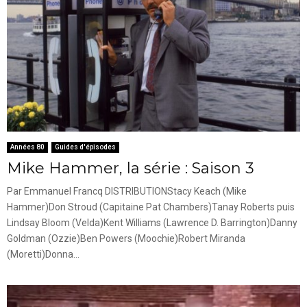
Années 80
Guides d'épisodes
Mike Hammer, la série : Saison 3
Par Emmanuel Francq DISTRIBUTIONStacy Keach (Mike
Hammer)Don Stroud (Capitaine Pat Chambers)Tanay Roberts puis
Lindsay Bloom (Velda)Kent Williams (Lawrence D. Barrington)Danny
Goldman (Ozzie)Ben Powers (Moochie)Robert Miranda
(Moretti)Donna...