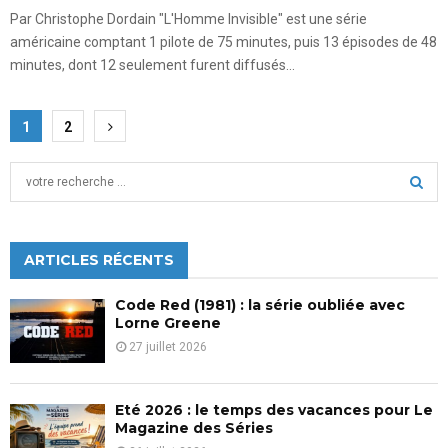
Par Christophe Dordain "L'Homme Invisible" est une série
américaine comptant 1 pilote de 75 minutes, puis 13 épisodes de 48
minutes, dont 12 seulement furent diffusés...
Pagination
1
2
des
S
publications
e
a
S
r
c
ARTICLES RÉCENTS
E
h
f
A
Code Red (1981) : la série oubliée avec
o
Lorne Greene
r
R
27 juillet 2026
:
C
Eté 2026 : le temps des vacances pour Le
H
Magazine des Séries