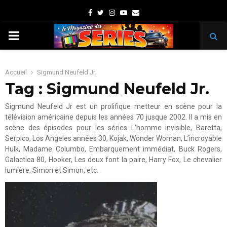
Facebook
Twitter
Instagram
Youtube
Email
PRIMARY
MENU
Accueil
Sigmund Neufeld Jr.
Tag : Sigmund Neufeld Jr.
Sigmund Neufeld Jr est un prolifique metteur en scène pour la
télévision américaine depuis les années 70 jusque 2002. Il a mis en
scène des épisodes pour les séries L’homme invisible, Baretta,
Serpico, Los Angeles années 30, Kojak, Wonder Woman, L’incroyable
Hulk, Madame Columbo, Embarquement immédiat, Buck Rogers,
Galactica 80, Hooker, Les deux font la paire, Harry Fox, Le chevalier
lumière, Simon et Simon, etc.