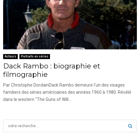
Acteurs
Portraits en séries
Dack Rambo : biographie et
filmographie
Par Christophe DordainDack Rambo demeure l'un des visages
familiers des séries américaines des années 1960 à 1980. Révélé
dans le western "The Guns of Will...
S
e
a
S