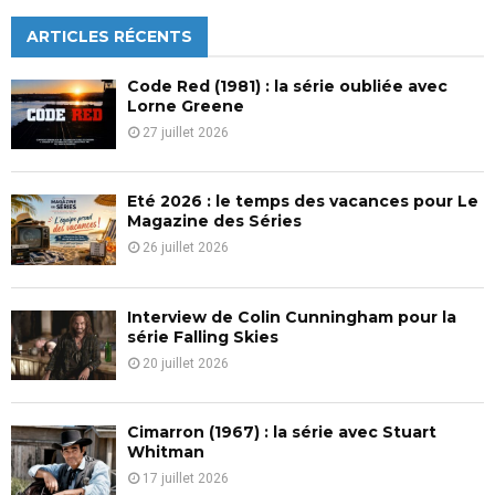
r
c
ARTICLES RÉCENTS
E
h
f
A
Code Red (1981) : la série oubliée avec
o
Lorne Greene
r
R
27 juillet 2026
:
C
Eté 2026 : le temps des vacances pour Le
H
Magazine des Séries
26 juillet 2026
Interview de Colin Cunningham pour la
série Falling Skies
20 juillet 2026
Cimarron (1967) : la série avec Stuart
Whitman
17 juillet 2026