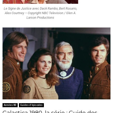
Le Signe de Justice avec Dack Rambo, Bert Rosario,
Alex Courtney – Copyright NBC Television / Glen A.
Larson Productions
Années 80
Guides d'épisodes
Galactica 1980, la série : Guide des