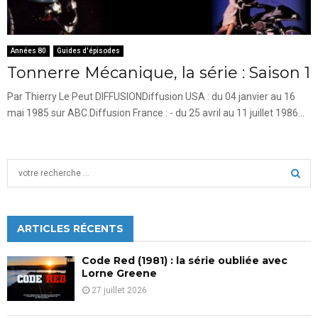
Années 80
Guides d'épisodes
Tonnerre Mécanique, la série : Saison 1
Par Thierry Le Peut DIFFUSIONDiffusion USA : du 04 janvier au 16
mai 1985 sur ABC.Diffusion France : - du 25 avril au 11 juillet 1986...
S
e
a
S
r
c
ARTICLES RÉCENTS
E
h
f
A
Code Red (1981) : la série oubliée avec
o
Lorne Greene
r
R
27 juillet 2026
:
C