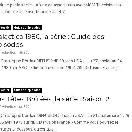
duite par la société Arena en association avec MGM Television. La
ie compte un épisode-pilote de et 7...
ées 80
Guides d'épisodes
lactica 1980, la série : Guide des
pisodes
Rédaction
205
 Christophe DordainDIFFUSIONDiffusion USA : - du 27 janvier au 04
 1980 sur ABC, le dimanche soir de 19h à 20h.Diffusion France : -...
ées 70
Guides d'épisodes
s Têtes Brûlées, la série : Saison 2
Rédaction
522
 Christophe Dordain DIFFUSIONDiffusion USA :- du 21 septembre 1976
06 avril 1978 sur NBC.Diffusion France :- Comme vous pourrez le
stater ci-dessous, quiconque...