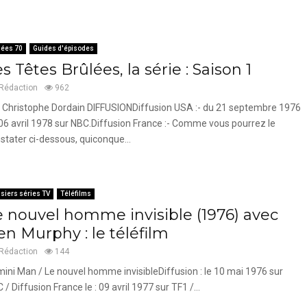
ées 70
Guides d'épisodes
s Têtes Brûlées, la série : Saison 1
Rédaction
962
 Christophe Dordain DIFFUSIONDiffusion USA :- du 21 septembre 1976
06 avril 1978 sur NBC.Diffusion France :- Comme vous pourrez le
stater ci-dessous, quiconque...
siers séries TV
Téléfilms
e nouvel homme invisible (1976) avec
en Murphy : le téléfilm
Rédaction
144
ini Man / Le nouvel homme invisibleDiffusion : le 10 mai 1976 sur
 / Diffusion France le : 09 avril 1977 sur TF1 /...