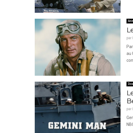
Ann
Le
par
Par
au 
con
Dos
L
B
par
Gem
NBC