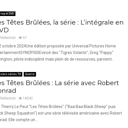
-ray et DVD
s Têtes Brûlées, la série : L’intégrale en
VD
Rédaction
57
2 octobre 2024Une édition proposée par Universal Pictures Home
ertainmentSYNOPSISEvincé des "Tigres Volants", Greg "Pappy"
ington, pilote indiscipliné mais plein de de ressources, parvient...
siers séries TV
Guerre
s Têtes Brûlées : La série avec Robert
onrad
Rédaction
18042
 Thierry Le Peut "Les Têtes Brûlées" ("Baa Baa Black Sheep" puis
ck Sheep Squadron") est une série télévisée américaine avec Robert
rad. Elle compte un...