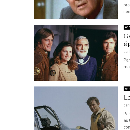
pro
sér
Ann
Ga
é
par
Par
mai
Ann
Le
par
Par
au 
con