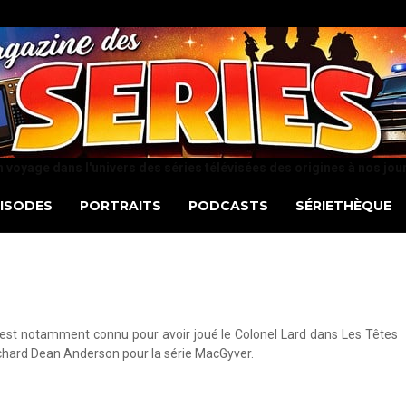
 voyage dans l'univers des séries télévisées des origines à nos jou
PISODES
PORTRAITS
PODCASTS
SÉRIETHÈQUE
Il est notamment connu pour avoir joué le Colonel Lard dans Les Têtes
Richard Dean Anderson pour la série MacGyver.