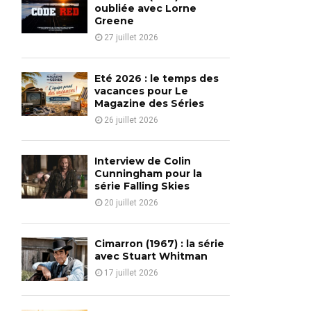
o
oubliée avec Lorne
r
Greene
R
:
27 juillet 2026
C
H
Eté 2026 : le temps des
vacances pour Le
Magazine des Séries
26 juillet 2026
Interview de Colin
Cunningham pour la
série Falling Skies
20 juillet 2026
Cimarron (1967) : la série
avec Stuart Whitman
17 juillet 2026