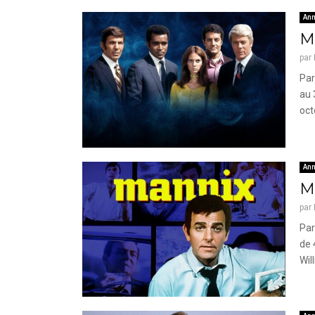
Ann
Mi
par
Par
au 
oct
Ann
Ma
par
Par
de 
Will