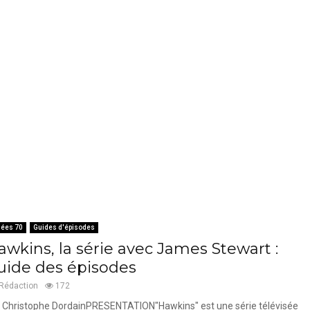
ées 70
Guides d'épisodes
awkins, la série avec James Stewart :
uide des épisodes
Rédaction
172
 Christophe DordainPRESENTATION"Hawkins" est une série télévisée