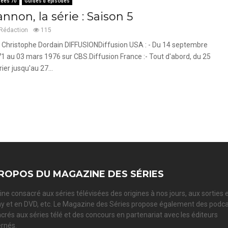
ées 70
Guides d'épisodes
nnon, la série : Saison 5
Rédaction
115
 Christophe Dordain DIFFUSIONDiffusion USA : - Du 14 septembre
1 au 03 mars 1976 sur CBS.Diffusion France :- Tout d'abord, du 25
rier jusqu'au 27...
ROPOS DU MAGAZINE DES SÉRIES
ne consacré aux séries télévisées des origines à nos jours, aux sorties 
ay et en DVD, etc. Le Magazine des Séries propose également des podc
crés aux séries télé et des concours en partenariat avec les éditeurs
rnés.