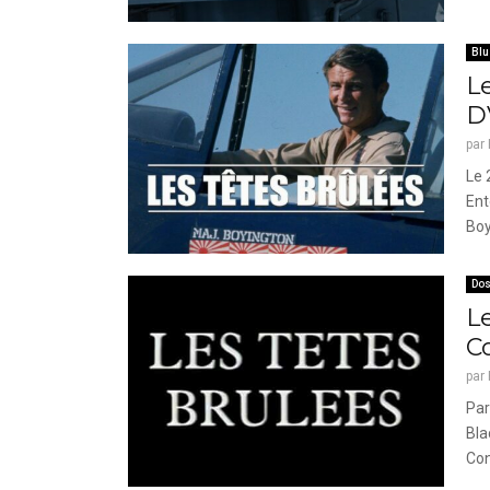
Blu
Le
D
par
Le 
Ent
Boy
Dos
Le
C
par
Par
Bla
Con