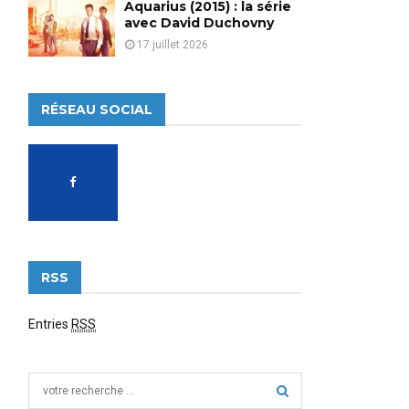
Aquarius (2015) : la série
avec David Duchovny
17 juillet 2026
RÉSEAU SOCIAL
RSS
Entries
RSS
S
e