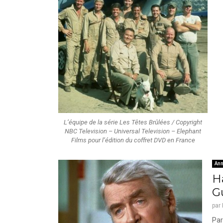
L’équipe de la série Les Têtes Brûlées / Copyright
NBC Television – Universal Television – Elephant
Films pour l’édition du coffret DVD en France
Ann
H
G
par
Par