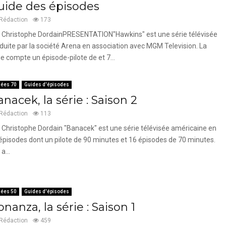
uide des épisodes
Rédaction
173
 Christophe DordainPRESENTATION"Hawkins" est une série télévisée
duite par la société Arena en association avec MGM Television. La
ie compte un épisode-pilote de et 7...
ées 70
Guides d'épisodes
nacek, la série : Saison 2
Rédaction
113
 Christophe Dordain "Banacek" est une série télévisée américaine en
épisodes dont un pilote de 90 minutes et 16 épisodes de 70 minutes.
 a...
ées 50
Guides d'épisodes
nanza, la série : Saison 1
Rédaction
459