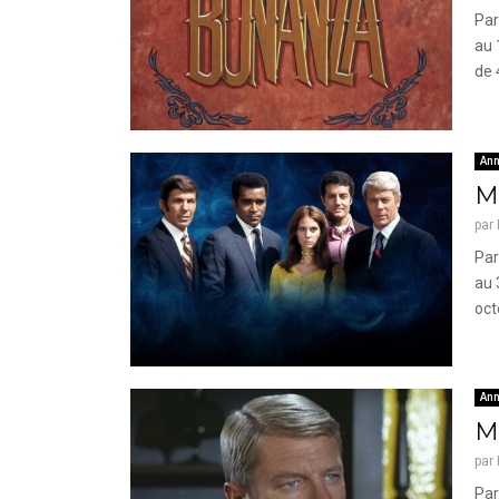
Par
au 
de 
Ann
Mi
par
Par
au 
oct
Ann
Mi
par
Par