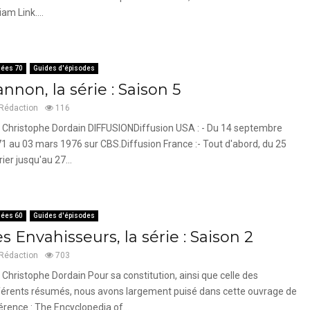
iam Link....
ées 70
Guides d'épisodes
nnon, la série : Saison 5
Rédaction
116
 Christophe Dordain DIFFUSIONDiffusion USA : - Du 14 septembre
1 au 03 mars 1976 sur CBS.Diffusion France :- Tout d'abord, du 25
rier jusqu'au 27...
ées 60
Guides d'épisodes
s Envahisseurs, la série : Saison 2
Rédaction
703
 Christophe Dordain Pour sa constitution, ainsi que celle des
férents résumés, nous avons largement puisé dans cette ouvrage de
érence : The Encyclopedia of...