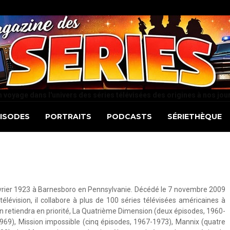
 voyage dans l'univers des séries télévisées des origines à nos jou
PISODES
PORTRAITS
PODCASTS
SÉRIETHÈQUE
février 1923 à Barnesboro en Pennsylvanie. Décédé le 7 novembre 2009
télévision, il collabore à plus de 100 séries télévisées américaines à
n retiendra en priorité, La Quatrième Dimension (deux épisodes, 1960-
969), Mission impossible (cinq épisodes, 1967-1973), Mannix (quatre