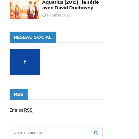
Aquarius (2015) : la série
avec David Duchovny
17 juillet 2026
RÉSEAU SOCIAL
RSS
Entries
RSS
S
e