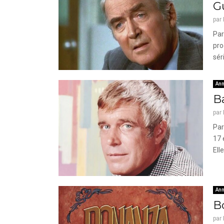
G
par
Par
pro
sér
Ann
Ba
par
Par
17 
Elle
Ann
Bo
par