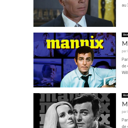
au 
Ann
Ma
par
Par
de 
Will
Ann
Ma
par
Par
de 