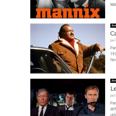
Will
Ann
Ca
par
Par
197
fév
Ann
Le
par
Par
dif
réf