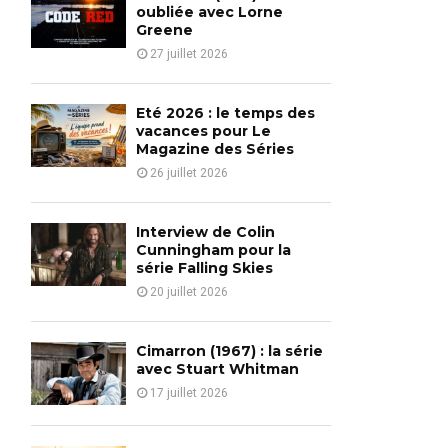
o
oubliée avec Lorne
r
Greene
R
:
27 juillet 2026
C
H
Eté 2026 : le temps des
vacances pour Le
Magazine des Séries
26 juillet 2026
Interview de Colin
Cunningham pour la
série Falling Skies
20 juillet 2026
Cimarron (1967) : la série
avec Stuart Whitman
17 juillet 2026