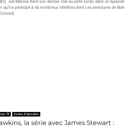
83). Joe Maross tient son dernier rôle au petit écran dans un épisode
er qu’il a participé à de nombreux téléfilms dont Les aventures de Nick
 Conrad).
ées 70
Guides d'épisodes
awkins, la série avec James Stewart :