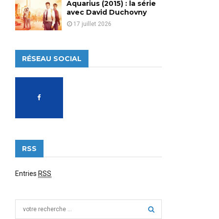
Aquarius (2015) : la série
avec David Duchovny
17 juillet 2026
RÉSEAU SOCIAL
RSS
Entries
RSS
S
e