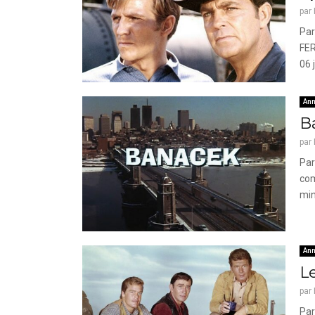
par
Par
FER
06 
Ann
B
par
Par
com
min
Ann
L
par
Par