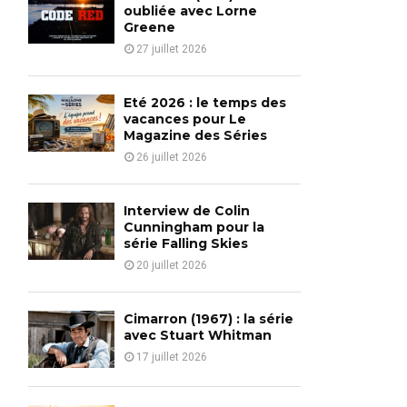
o
oubliée avec Lorne
r
Greene
R
:
27 juillet 2026
C
H
Eté 2026 : le temps des
vacances pour Le
Magazine des Séries
26 juillet 2026
Interview de Colin
Cunningham pour la
série Falling Skies
20 juillet 2026
Cimarron (1967) : la série
avec Stuart Whitman
17 juillet 2026