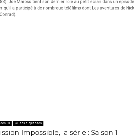
83). Joe Maross tient son dernier rôle au petit écran dans un épisode
er qu’il a participé à de nombreux téléfilms dont Les aventures de Nick
 Conrad).
ées 60
Guides d'épisodes
ssion Impossible, la série : Saison 1