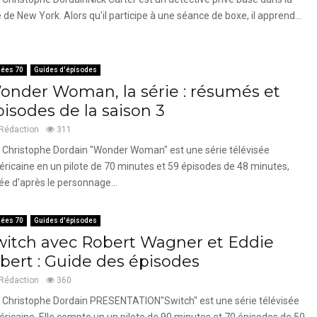
le de New York. Alors qu'il participe à une séance de boxe, il apprend...
ées 70
Guides d'épisodes
onder Woman, la série : résumés et
pisodes de la saison 3
Rédaction
311
 Christophe Dordain "Wonder Woman" est une série télévisée
ricaine en un pilote de 70 minutes et 59 épisodes de 48 minutes,
ée d'après le personnage...
ées 70
Guides d'épisodes
witch avec Robert Wagner et Eddie
lbert : Guide des épisodes
Rédaction
360
 Christophe Dordain PRESENTATION"Switch" est une série télévisée
ricaine. Elle compte un un pilote de 90 minutes et 70 épisodes de 50