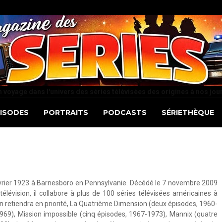
 voyage dans l'univers des séries télévisées des origines à nos jou
PISODES
PORTRAITS
PODCASTS
SÉRIETHÈQUE
février 1923 à Barnesboro en Pennsylvanie. Décédé le 7 novembre 2009
télévision, il collabore à plus de 100 séries télévisées américaines à
n retiendra en priorité, La Quatrième Dimension (deux épisodes, 1960-
969), Mission impossible (cinq épisodes, 1967-1973), Mannix (quatre