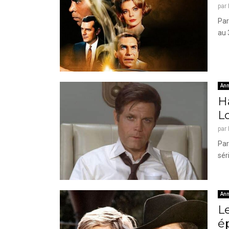
par
Par
au 
Ann
Ha
Lo
par
Par
sér
Ann
Le
é