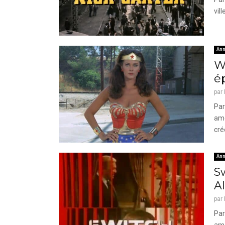
vil
Ann
W
é
par
Par
amé
cré
Ann
S
A
par
Par
amé