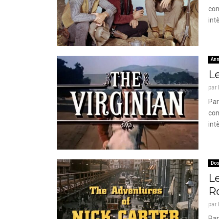
com
int
Ann
Le
par
Par
com
int
Dos
L
R
par
Par