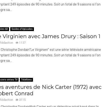
ptant 249 épisodes de 90 minutes. Soit un total de 9 saisons si l'on
ègre sa...
ées 60
Guides d'épisodes
 Virginien avec James Drury : Saison 1
Rédaction
1137
 Christophe Dordain"Le Virginien" est une série télévisée américaine
ptant 249 épisodes de 90 minutes. Soit un total de 9 saisons si l'on
ègre sa...
siers séries TV
Téléfilms
es aventures de Nick Carter (1972) avec
obert Conrad
Rédaction
3115
 Christophe DordainNick Carter est un détective privé basé dans la