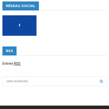
RÉSEAU SOCIAL
RSS
Entries
RSS
S
e
a
S
r
c
E
h