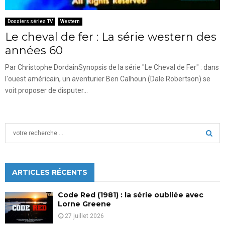
Dossiers séries TV
Western
Le cheval de fer : La série western des
années 60
Par Christophe DordainSynopsis de la série "Le Cheval de Fer" : dans
l'ouest américain, un aventurier Ben Calhoun (Dale Robertson) se
voit proposer de disputer...
S
e
a
S
r
c
ARTICLES RÉCENTS
E
h
f
A
Code Red (1981) : la série oubliée avec
o
Lorne Greene
r
R
27 juillet 2026
: