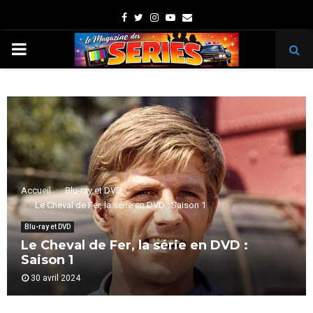
Facebook
Twitter
Instagram
Youtube
Email
PRIMARY
MENU
Accueil
Blu-ray et DVD
Le Cheval de Fer, la série en DVD : Saison 1
Blu-ray et DVD
Le Cheval de Fer, la série en DVD :
Saison 1
30 avril 2024