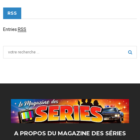
RSS
Entries
RSS
S
e
a
S
r
c
E
h
f
A
o
r
R
:
C
H
A PROPOS DU MAGAZINE DES SÉRIES