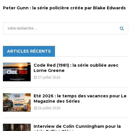
Peter Gunn : la série policière créée par Blake Edwards
S
e
a
S
r
c
ARTICLES RÉCENTS
E
h
f
A
Code Red (1981) : la série oubliée avec
o
Lorne Greene
r
R
27 juillet 2026
:
C
Eté 2026 : le temps des vacances pour Le
H
Magazine des Séries
26 juillet 2026
Interview de Colin Cunningham pour la