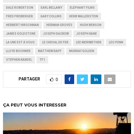
DALE ROBERTSON
EARL BELLAMY
ELEPHANT FILMS
FRED FREIBERGER
GARY COLLINS
HERB WALLERSTEIN
HERBERT HIRSCHMAN
HERMAN GROVES
HUGH BENSON
JAMES GOLDSTONE
JOSEPH DACKOW
JOSEPH KANE
LA UNE EST À VOUS
LE CHEVAL DE FER
LEE MERIWETHER
LEO PENN
LLOYD BOCHNER
MATTHEW RAPF
MURRAY GOLDEN
STEPHEN KANDEL
TF1
PARTAGER
0
ÇA PEUT VOUS INTERESSER