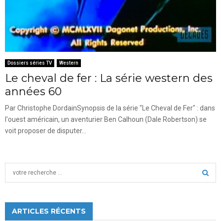
Dossiers séries TV
Western
Le cheval de fer : La série western des
années 60
Par Christophe DordainSynopsis de la série "Le Cheval de Fer" : dans
l'ouest américain, un aventurier Ben Calhoun (Dale Robertson) se
voit proposer de disputer...
S
e
a
S
r
c
ARTICLES RÉCENTS
E
h