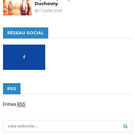
Duchovny
17 juillet 2026
RÉSEAU SOCIAL
RSS
Entries
RSS
S
e