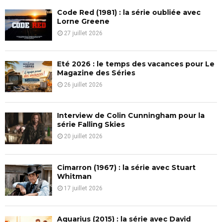
f
A
Code Red (1981) : la série oubliée avec
o
Lorne Greene
r
R
27 juillet 2026
:
C
Eté 2026 : le temps des vacances pour Le
H
Magazine des Séries
26 juillet 2026
Interview de Colin Cunningham pour la
série Falling Skies
20 juillet 2026
Cimarron (1967) : la série avec Stuart
Whitman
17 juillet 2026
Aquarius (2015) : la série avec David