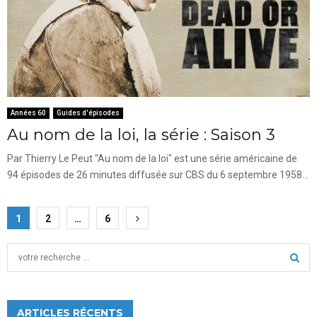
Années 60
Guides d'épisodes
Au nom de la loi, la série : Saison 3
Par Thierry Le Peut "Au nom de la loi" est une série américaine de
94 épisodes de 26 minutes diffusée sur CBS du 6 septembre 1958...
Pagination
1
2
…
6
des
S
publications
e
a
S
r
c
ARTICLES RÉCENTS
E