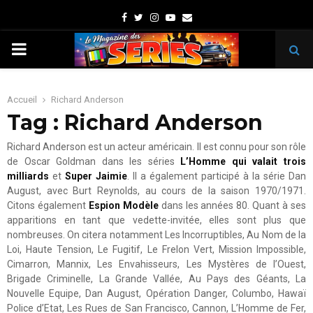
Facebook
Twitter
Instagram
Youtube
Email
PRIMARY
MENU
Accueil
Richard Anderson
Tag : Richard Anderson
Richard Anderson est un acteur américain. Il est connu pour son rôle
de Oscar Goldman dans les séries
L’Homme qui valait trois
milliards
et
Super Jaimie
. Il a également participé à la série Dan
August, avec Burt Reynolds, au cours de la saison 1970/1971.
Citons également
Espion Modèle
dans les années 80. Quant à ses
apparitions en tant que vedette-invitée, elles sont plus que
nombreuses. On citera notamment Les Incorruptibles, Au Nom de la
Loi, Haute Tension, Le Fugitif, Le Frelon Vert, Mission Impossible,
Cimarron, Mannix, Les Envahisseurs, Les Mystères de l’Ouest,
Brigade Criminelle, La Grande Vallée, Au Pays des Géants, La
Nouvelle Equipe, Dan August, Opération Danger, Columbo, Hawaï
Police d’Etat, Les Rues de San Francisco, Cannon, L’Homme de Fer,