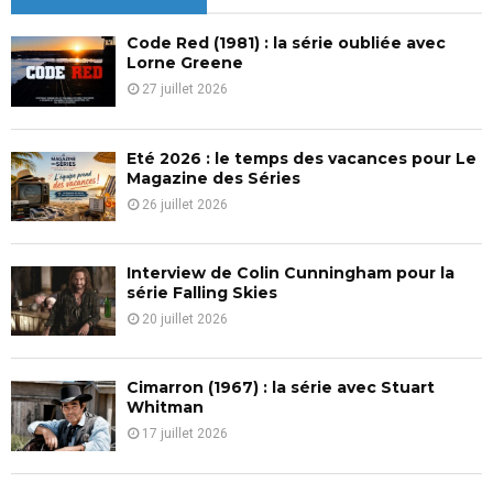
h
f
A
Code Red (1981) : la série oubliée avec
o
Lorne Greene
r
R
27 juillet 2026
:
C
Eté 2026 : le temps des vacances pour Le
H
Magazine des Séries
26 juillet 2026
Interview de Colin Cunningham pour la
série Falling Skies
20 juillet 2026
Cimarron (1967) : la série avec Stuart
Whitman
17 juillet 2026