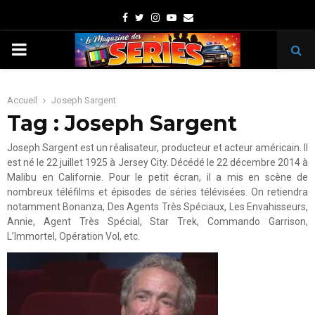
Facebook
Twitter
Instagram
Youtube
Email
PRIMARY
MENU
Accueil
Joseph Sargent
Tag : Joseph Sargent
Joseph Sargent est un réalisateur, producteur et acteur américain. Il
est né le 22 juillet 1925 à Jersey City. Décédé le 22 décembre 2014 à
Malibu en Californie. Pour le petit écran, il a mis en scène de
nombreux téléfilms et épisodes de séries télévisées. On retiendra
notamment Bonanza, Des Agents Très Spéciaux, Les Envahisseurs,
Annie, Agent Très Spécial, Star Trek, Commando Garrison,
L’Immortel, Opération Vol, etc.