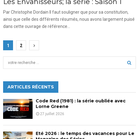
Les Envahisseurs; la série : Saison 1
Par Christophe Dordain Il faut souligner que pour sa constitution,
ainsi que celle des différents résumés, nous avons largement puisé
dans cette ouvrage de référence...
Pagination
1
2
des
S
publications
e
a
S
r
c
ARTICLES RÉCENTS
E
h
f
A
Code Red (1981) : la série oubliée avec
o
Lorne Greene
r
R
27 juillet 2026
:
C
Eté 2026 : le temps des vacances pour Le
H
Magazine des Séries