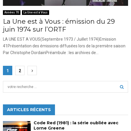
Années 70
La Une est à Vous
La Une est à Vous : émission du 29
juin 1974 sur l’ORTF
LA UNE EST A VOUS(Septembre 1973 / Juillet 1974)Emission
41Présentation des émissions diffusées lors de la première saison
Par Christophe DordainPréambule : les archives de...
Pagination
1
2
des
S
publications
e
a
S
r
c
ARTICLES RÉCENTS
E
h
f
A
Code Red (1981) : la série oubliée avec
o
Lorne Greene