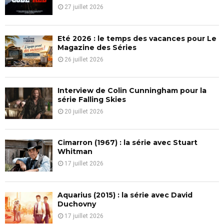
r
R
27 juillet 2026
:
C
Eté 2026 : le temps des vacances pour Le
H
Magazine des Séries
26 juillet 2026
Interview de Colin Cunningham pour la
série Falling Skies
20 juillet 2026
Cimarron (1967) : la série avec Stuart
Whitman
17 juillet 2026
Aquarius (2015) : la série avec David
Duchovny
17 juillet 2026