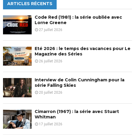
c
ARTICLES RÉCENTS
E
h
f
A
Code Red (1981) : la série oubliée avec
o
Lorne Greene
r
R
27 juillet 2026
:
C
Eté 2026 : le temps des vacances pour Le
H
Magazine des Séries
26 juillet 2026
Interview de Colin Cunningham pour la
série Falling Skies
20 juillet 2026
Cimarron (1967) : la série avec Stuart
Whitman
17 juillet 2026