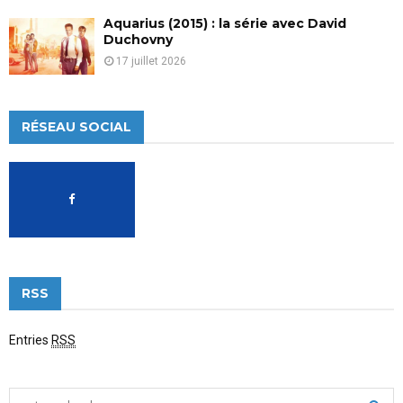
Aquarius (2015) : la série avec David
Duchovny
17 juillet 2026
RÉSEAU SOCIAL
RSS
Entries
RSS
S