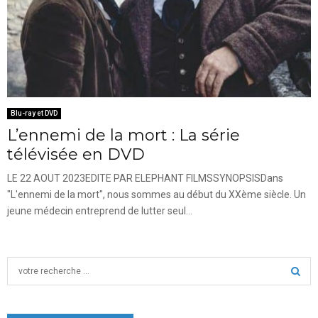
Blu-ray et DVD
L’ennemi de la mort : La série
télévisée en DVD
LE 22 AOUT 2023EDITE PAR ELEPHANT FILMSSYNOPSISDans
"L'ennemi de la mort", nous sommes au début du XXème siècle. Un
jeune médecin entreprend de lutter seul...
S
e
a
S
r