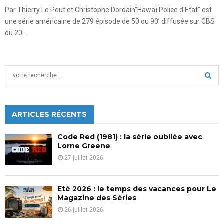
Par Thierry Le Peut et Christophe Dordain"Hawaï Police d'Etat" est
une série américaine de 279 épisode de 50 ou 90’ diffusée sur CBS
du 20...
S
e
a
S
r
c
ARTICLES RÉCENTS
E
h
f
A
Code Red (1981) : la série oubliée avec
o
Lorne Greene
r
R
27 juillet 2026
:
C
Eté 2026 : le temps des vacances pour Le
H
Magazine des Séries
26 juillet 2026