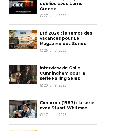
o
oubliée avec Lorne
r
Greene
R
:
27 juillet 2026
C
H
Eté 2026 : le temps des
vacances pour Le
Magazine des Séries
26 juillet 2026
Interview de Colin
Cunningham pour la
série Falling Skies
20 juillet 2026
Cimarron (1967) : la série
avec Stuart Whitman
17 juillet 2026