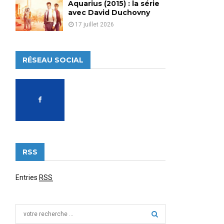
Aquarius (2015) : la série
avec David Duchovny
17 juillet 2026
RÉSEAU SOCIAL
RSS
Entries
RSS
S
e