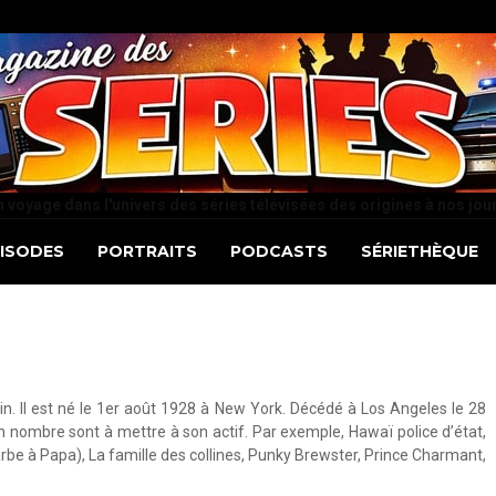
 voyage dans l'univers des séries télévisées des origines à nos jou
PISODES
PORTRAITS
PODCASTS
SÉRIETHÈQUE
n. Il est né le 1er août 1928 à New York. Décédé à Los Angeles le 28
en nombre sont à mettre à son actif. Par exemple, Hawaï police d’état,
barbe à Papa), La famille des collines, Punky Brewster, Prince Charmant,