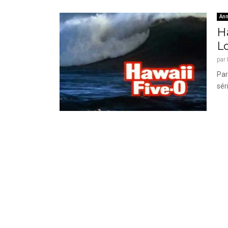
Ann
Ha
Lo
par
Par
sér