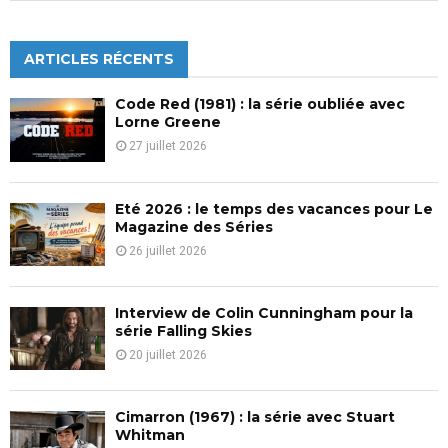
a
S
r
c
ARTICLES RÉCENTS
E
h
f
A
Code Red (1981) : la série oubliée avec
o
Lorne Greene
r
R
27 juillet 2026
:
C
Eté 2026 : le temps des vacances pour Le
H
Magazine des Séries
26 juillet 2026
Interview de Colin Cunningham pour la
série Falling Skies
20 juillet 2026
Cimarron (1967) : la série avec Stuart
Whitman