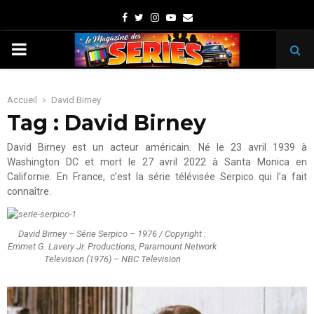
Facebook
Twitter
Instagram
Youtube
Email
PRIMARY
MENU
Accueil
David Birney
Tag : David Birney
David Birney est un acteur américain. Né le 23 avril 1939 à
Washington DC et mort le 27 avril 2022 à Santa Monica en
Californie. En France, c’est la série télévisée Serpico qui l’a fait
connaître.
David Birney – Série Serpico – 1976 / Copyright :
Emmet G. Lavery Jr. Productions, Paramount Network
Television (1976) – NBC Television