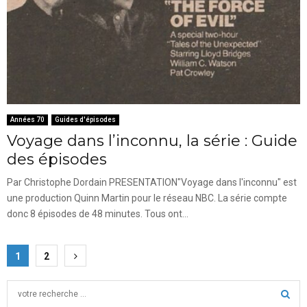
Années 70
Guides d'épisodes
Voyage dans l’inconnu, la série : Guide
des épisodes
Par Christophe Dordain PRESENTATION"Voyage dans l'inconnu" est
une production Quinn Martin pour le réseau NBC. La série compte
donc 8 épisodes de 48 minutes. Tous ont...
Pagination
1
2
des
S
publications
e