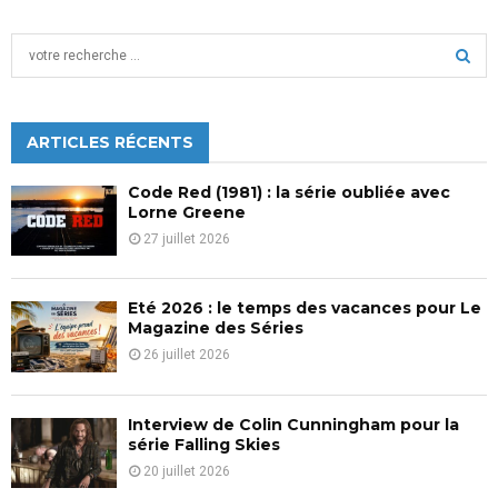
S
e
a
S
r
c
ARTICLES RÉCENTS
E
h
f
A
Code Red (1981) : la série oubliée avec
o
Lorne Greene
r
R
27 juillet 2026
:
C
Eté 2026 : le temps des vacances pour Le
H
Magazine des Séries
26 juillet 2026
Interview de Colin Cunningham pour la
série Falling Skies
20 juillet 2026