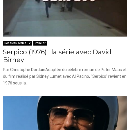
Dossiers séries TV
Policier
Serpico (1976) : la série avec David
Birney
Par Christophe DordainAdaptée du célèbre roman de Peter Maas et
du film réalisé par Sidney Lumet avec Al Pacino, "Serpico" revient en
1976 sous la...