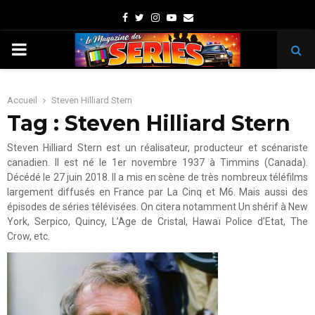
Facebook
Twitter
Instagram
Youtube
Email
PRIMARY
MENU
Accueil
Steven Hilliard Stern
Tag : Steven Hilliard Stern
Steven Hilliard Stern est un réalisateur, producteur et scénariste
canadien. Il est né le 1er novembre 1937 à Timmins (Canada).
Décédé le 27 juin 2018. Il a mis en scène de très nombreux téléfilms
largement diffusés en France par La Cinq et M6. Mais aussi des
épisodes de séries télévisées. On citera notamment Un shérif à New
York, Serpico, Quincy, L’Age de Cristal, Hawaï Police d’Etat, The
Crow, etc.