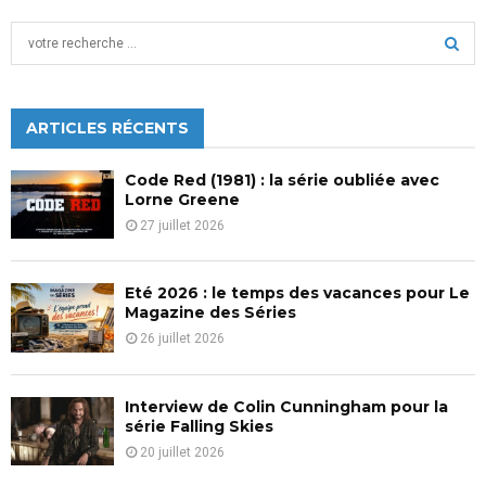
S
e
a
S
r
c
ARTICLES RÉCENTS
E
h
f
A
Code Red (1981) : la série oubliée avec
o
Lorne Greene
r
R
27 juillet 2026
:
C
Eté 2026 : le temps des vacances pour Le
H
Magazine des Séries
26 juillet 2026
Interview de Colin Cunningham pour la
série Falling Skies
20 juillet 2026