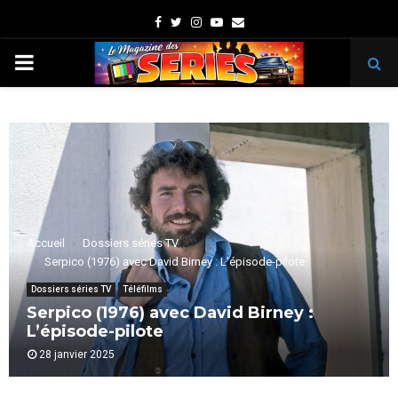
Facebook
Twitter
Instagram
Youtube
Email
PRIMARY
MENU
Accueil
Dossiers séries TV
Serpico (1976) avec David Birney : L’épisode-pilote
Dossiers séries TV
Téléfilms
Serpico (1976) avec David Birney :
L’épisode-pilote
28 janvier 2025