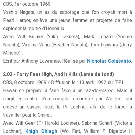
CBS, 1er octobre 1969
Yoshio Nagata, un as du sabotage que l’on croyait mort à
Pearl Harbor, enlève une jeune femme et projette de faire
exploser la moitié d’Honolulu...
Avec Will Kuluva (Yuko Takuma), Mark Lenard (Yoshio
Nagata), Virginia Wing (Heather Nagata), Tom Fujiwara (Jerry
Minobe)...
Ecrit par Anthony Lawrence. Réalisé par
Nicholas Colasanto
.
2.03 - Forty Feet High, And It Kills (Lame de fond)
CBS, 8 octobre 1969 / Diffusion le : 13 avril 1992 sur TF1
Hawaï se prépare à faire face à un raz-de-marée. Mais il
s’agit en réalité d’un complot orchestré par Wo Fat, qui
enlève un savant local, le Pr Lochner, afin de le forcer à
travailler pour la Chine...
Avec Will Geer (Pr Harold Lochner), Sabrina Scharf (Victoria
Lochner),
Khigh Dhiegh
(Wo Fat), William F. Bigelow II