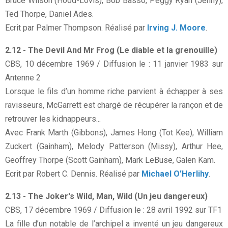
Bruce Wilson (Hood-Lovis), Bob Basso, Peggy Ryan (Jenny),
Ted Thorpe, Daniel Ades.
Ecrit par Palmer Thompson. Réalisé par
Irving J. Moore
.
2.12 - The Devil And Mr Frog (Le diable et la grenouille)
CBS, 10 décembre 1969 / Diffusion le : 11 janvier 1983 sur
Antenne 2
Lorsque le fils d’un homme riche parvient à échapper à ses
ravisseurs, McGarrett est chargé de récupérer la rançon et de
retrouver les kidnappeurs...
Avec Frank Marth (Gibbons), James Hong (Tot Kee), William
Zuckert (Gainham), Melody Patterson (Missy), Arthur Hee,
Geoffrey Thorpe (Scott Gainham), Mark LeBuse, Galen Kam.
Ecrit par Robert C. Dennis. Réalisé par
Michael O’Herlihy
.
2.13 - The Joker's Wild, Man, Wild (Un jeu dangereux)
CBS, 17 décembre 1969 / Diffusion le : 28 avril 1992 sur TF1
La fille d’un notable de l’archipel a inventé un jeu dangereux