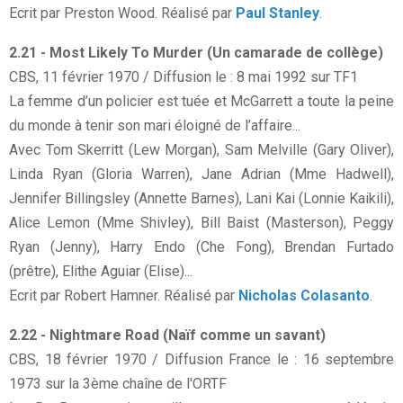
Ecrit par Preston Wood. Réalisé par
Paul Stanley
.
2.21 - Most Likely To Murder (Un camarade de collège)
CBS, 11 février 1970 / Diffusion le : 8 mai 1992 sur TF1
La femme d’un policier est tuée et McGarrett a toute la peine
du monde à tenir son mari éloigné de l’affaire...
Avec Tom Skerritt (Lew Morgan), Sam Melville (Gary Oliver),
Linda Ryan (Gloria Warren), Jane Adrian (Mme Hadwell),
Jennifer Billingsley (Annette Barnes), Lani Kai (Lonnie Kaikili),
Alice Lemon (Mme Shivley), Bill Baist (Masterson), Peggy
Ryan (Jenny), Harry Endo (Che Fong), Brendan Furtado
(prêtre), Elithe Aguiar (Elise)...
Ecrit par Robert Hamner. Réalisé par
Nicholas Colasanto
.
2.22 - Nightmare Road (Naïf comme un savant)
CBS, 18 février 1970 / Diffusion France le : 16 septembre
1973 sur la 3ème chaîne de l'ORTF