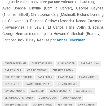
de grande valeur convoitée par une voleuse de haut rang...
Avec Joanne Linville (Camilla Carver), George Gaynes
(Thurman Elliott), Christopher Cary (Michael), Richard Denning
(le Gouverneur), Druanne Setlow (Amanda), Kanoe Cazimero
(Hawaiienne), Hal Lewis (Lt Carlo), Hans Collin (Dietrich),
George Herman (commerçant), Howard Gottschalk (Bradley)...
Ecrit par Jack Turley. Réalisé par
Abner Biberman
.
ABNER BIBERMAN
ALBERT PAULSEN
ALVIN GANZER
BARBARA LUNA
BARRY SHEAR
CBS TELEVISION
CHARLES AIDMAN
CHRISTOPHE DORDAIN
DANA ELCAR
FRANCIS LAX
FRANK MARTH
GENE LEVITT
HAWAÏ POLICE D'ETAT
HERMAN GROVES
IRVING J. MOORE
JACK LORD
JAMES GREGORY
JASON EVERS
JEROME COOPERSMITH
JOHN COLICOS
JOHN NEWLAND
JOSEPH GANTMAN
JOSEPH SIROLA
KEN PETTUS
KHIGH DHIEGH