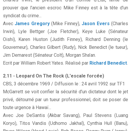
prouver que l’ancien escroc Mike Finney est à la tête d’un
syndicat du crime...
Avec
James Gregory
(Mike Finney),
Jason Evers
(Charles
Irwin), Lyle Bettger (Joe Fletcher), Keye Luke (Sénateur
Oishi), Karen Huston (Judith Finney), Richard Denning (le
Gouverneur), Charles Gilbert (Rudy), Nick Benedict (le tueur),
Jim Demarest (Sénateur Colt), Morgan Sha’an.
Ecrit par William Robert Yates. Réalisé par
Richard Benedict
.
2.11 - Leopard On The Rock (L'escale forcée)
CBS, 3 décembre 1969 / Diffusion le : 24 avril 1992 sur TF1
McGarrett se voit confier la sécurité d’un dictateur dont le jet
privé, détourné par un tueur professionnel, doit se poser de
toute urgence à Hawaï...
Avec Joe DeSantis (Akbar Savang), Paul Stevens (Luang
Koryo), Titos Vandis (Udhomo Jakhal), Cynthia Hull (Banu),