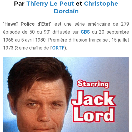
Par
Thierry Le Peut
et
Christophe
Dordain
"
Hawaï Police d'Etat
" est une série américaine de 279
épisode de 50 ou 90’ diffusée sur
CBS
du 20 septembre
1968 au 5 avril 1980. Première diffusion française : 15 juillet
1973 (3ème chaîne de l'
ORTF
).