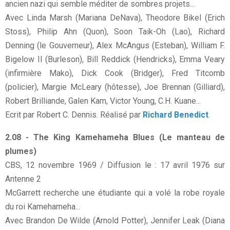
ancien nazi qui semble méditer de sombres projets...
Avec Linda Marsh (Mariana DeNava), Theodore Bikel (Erich
Stoss), Philip Ahn (Quon), Soon Taik-Oh (Lao), Richard
Denning (le Gouverneur), Alex McAngus (Esteban), William F.
Bigelow II (Burleson), Bill Reddick (Hendricks), Emma Veary
(infirmière Mako), Dick Cook (Bridger), Fred Titcomb
(policier), Margie McLeary (hôtesse), Joe Brennan (Gilliard),
Robert Brilliande, Galen Kam, Victor Young, C.H. Kuane...
Ecrit par Robert C. Dennis. Réalisé par
Richard Benedict
.
2.08 - The King Kamehameha Blues (Le manteau de
plumes)
CBS, 12 novembre 1969 / Diffusion le : 17 avril 1976 sur
Antenne 2
McGarrett recherche une étudiante qui a volé la robe royale
du roi Kamehameha...
Avec Brandon De Wilde (Arnold Potter), Jennifer Leak (Diana