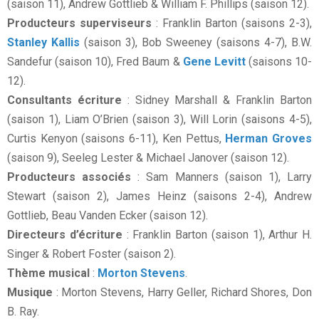
(saison 11), Andrew Gottlieb & William F. Phillips (saison 12).
Producteurs superviseurs
: Franklin Barton (saisons 2-3),
Stanley Kallis
(saison 3), Bob Sweeney (saisons 4-7), B.W.
Sandefur (saison 10), Fred Baum &
Gene Levitt
(saisons 10-
12).
Consultants écriture
: Sidney Marshall & Franklin Barton
(saison 1), Liam O’Brien (saison 3), Will Lorin (saisons 4-5),
Curtis Kenyon (saisons 6-11), Ken Pettus,
Herman Groves
(saison 9), Seeleg Lester & Michael Janover (saison 12).
Producteurs associés
: Sam Manners (saison 1), Larry
Stewart (saison 2), James Heinz (saisons 2-4), Andrew
Gottlieb, Beau Vanden Ecker (saison 12).
Directeurs d’écriture
: Franklin Barton (saison 1), Arthur H.
Singer & Robert Foster (saison 2).
Thème musical
:
Morton Stevens
.
Musique
: Morton Stevens, Harry Geller, Richard Shores, Don
B. Ray.