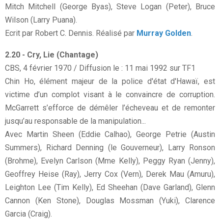
Mitch Mitchell (George Byas), Steve Logan (Peter), Bruce
Wilson (Larry Puana).
Ecrit par Robert C. Dennis. Réalisé par
Murray Golden
.
2.20 - Cry, Lie (Chantage)
CBS, 4 février 1970 / Diffusion le : 11 mai 1992 sur TF1
Chin Ho, élément majeur de la police d'état d'Hawaï, est
victime d’un complot visant à le convaincre de corruption.
McGarrett s’efforce de démêler l’écheveau et de remonter
jusqu’au responsable de la manipulation...
Avec Martin Sheen (Eddie Calhao), George Petrie (Austin
Summers), Richard Denning (le Gouverneur), Larry Ronson
(Brohme), Evelyn Carlson (Mme Kelly), Peggy Ryan (Jenny),
Geoffrey Heise (Ray), Jerry Cox (Vern), Derek Mau (Amuru),
Leighton Lee (Tim Kelly), Ed Sheehan (Dave Garland), Glenn
Cannon (Ken Stone), Douglas Mossman (Yuki), Clarence
Garcia (Craig).