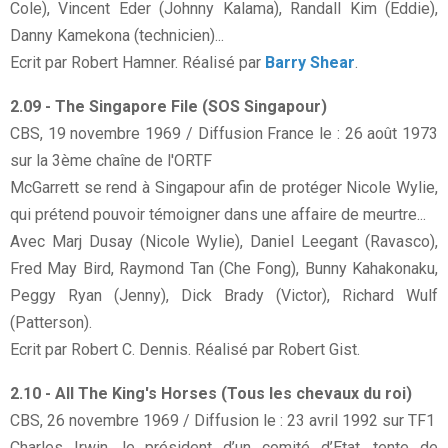
Cole), Vincent Eder (Johnny Kalama), Randall Kim (Eddie),
Danny Kamekona (technicien)...
Ecrit par Robert Hamner. Réalisé par
Barry Shear
.
2.09 - The Singapore File (SOS Singapour)
CBS, 19 novembre 1969 / Diffusion France le : 26 août 1973
sur la 3ème chaîne de l'ORTF
McGarrett se rend à Singapour afin de protéger Nicole Wylie,
qui prétend pouvoir témoigner dans une affaire de meurtre...
Avec Marj Dusay (Nicole Wylie), Daniel Leegant (Ravasco),
Fred May Bird, Raymond Tan (Che Fong), Bunny Kahakonaku,
Peggy Ryan (Jenny), Dick Brady (Victor), Richard Wulf
(Patterson).
Ecrit par Robert C. Dennis. Réalisé par Robert Gist.
2.10 - All The King's Horses (Tous les chevaux du roi)
CBS, 26 novembre 1969 / Diffusion le : 23 avril 1992 sur TF1
Charles Irwin, le président d’un comité d’Etat, tente de