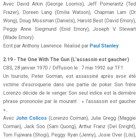
Avec David Arkin (George Loomis), Jeff Pomerantz (Ted
Frazer), Doreen Lang (Emilia Watson), Chapman Lam (Dr
Wong), Doug Mossman (Daniels), Harold Best (David Emory),
Peggy Anne Siegmund (Enid Emory), Joseph V. Stewart
(Wade Emory).
Ecrit par Anthony Lawrence. Réalisé par
Paul Stanley
.
2.19 - The One With The Gun (L'assassin est gaucher)
CBS, 28 janvier 1970 / Diffusion le : 7 mai 1992 sur TF1
Un touriste, Peter Gorman, est assassiné après avoir été
victime d’escroquerie dans une partie de poker. Son frère
Lorenzo décide de le venger. Son seul indice est la dernière
phrase prononcée par le mourant : « l’assassin est gaucher
»...
Avec
John Colicos
(Lorenzo Corman), Julie Gregg (Maggie
Corman), Jack Soo (Sam Quong), Arthur Franz (Del Enright),
Tom Fujiwara (Shogi), Peggy Ryan (Jenny), Josie Over (Lilo),