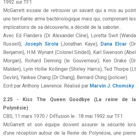
1992 sur TF1
McGarrett essaie de retrouver un savant qui a mis au point
une terrifiante arme bactériologique mais qui, comprenant les
implications de sa découverte, a décidé de la saboter...
Avec Ed Flanders (Dr Alexander Cline), Loretta Swit (Wanda
Russell),
Joseph Sirola
(Jonathan Kaye),
Dana Elcar
(Dr
Benjamin), H.M. Wynant (Colonel Sindell), Karl Swenson (Abel
Morgan), Richard Denning (le Gouverneur), Ken Drake (Dr
Malden), Lynn Hollie Kollinger (Shirley Harris), Ted Thorpe (Lt
Devlin), Yankee Chang (Dr Chang), Bernard Ching (policier).
Ecrit par Anthony Lawrence. Réalisé par
Marvin J. Chomsky
.
2.25 - Kiss The Queen Goodbye (La reine de la
Polynésie)
CBS, 11 mars 1970 / Diffusion le : 18 mai 1992 sur TF1
McGarrett et son équipe doivent assurer la sécurité lors
d’une réception autour de la Reine de Polynésie, une pierre