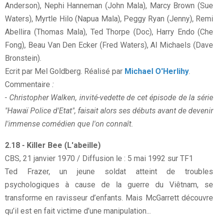
Anderson), Nephi Hanneman (John Mala), Marcy Brown (Sue
Waters), Myrtle Hilo (Napua Mala), Peggy Ryan (Jenny), Remi
Abellira (Thomas Mala), Ted Thorpe (Doc), Harry Endo (Che
Fong), Beau Van Den Ecker (Fred Waters), Al Michaels (Dave
Bronstein).
Ecrit par Mel Goldberg. Réalisé par
Michael O'Herlihy
.
Commentaire
:
- Christopher Walken, invité-vedette de cet épisode de la série
"Hawaï Police d'Etat", faisait alors ses débuts avant de devenir
l'immense comédien que l'on connaît.
2.18 - Killer Bee (L'abeille)
CBS, 21 janvier 1970 / Diffusion le : 5 mai 1992 sur TF1
Ted Frazer, un jeune soldat atteint de troubles
psychologiques à cause de la guerre du Viêtnam, se
transforme en ravisseur d’enfants. Mais McGarrett découvre
qu’il est en fait victime d’une manipulation...