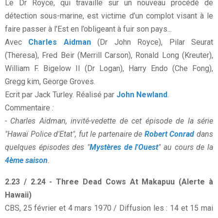
Le Dr Royce, qui travaille sur un nouveau procédé de
détection sous-marine, est victime d’un complot visant à le
faire passer à l’Est en l’obligeant à fuir son pays...
Avec
Charles Aidman
(Dr John Royce), Pilar Seurat
(Theresa), Fred Beir (Merrill Carson), Ronald Long (Kreuter),
William F. Bigelow II (Dr Logan), Harry Endo (Che Fong),
Gregg kim, George Groves.
Ecrit par Jack Turley. Réalisé par
John Newland
.
Commentaire
:
- Charles Aidman, invité-vedette de cet épisode de la série
"Hawaï Police d'Etat", fut le partenaire de
Robert Conrad
dans
quelques épisodes des "
Mystères de l'Ouest
" au cours de la
4ème saison
.
2.23 / 2.24 - Three Dead Cows At Makapuu (Alerte à
Hawaii)
CBS, 25 février et 4 mars 1970 / Diffusion les : 14 et 15 mai