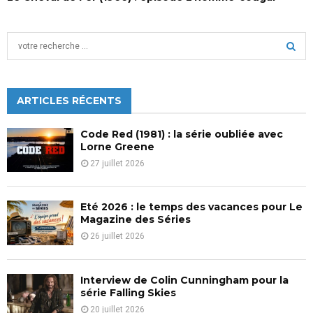
S
e
a
S
r
c
ARTICLES RÉCENTS
E
h
f
A
Code Red (1981) : la série oubliée avec
o
Lorne Greene
r
R
27 juillet 2026
:
C
Eté 2026 : le temps des vacances pour Le
H
Magazine des Séries
26 juillet 2026
Interview de Colin Cunningham pour la
série Falling Skies
20 juillet 2026