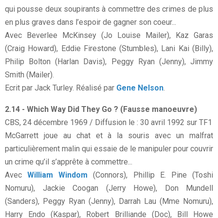
qui pousse deux soupirants à commettre des crimes de plus
en plus graves dans l’espoir de gagner son coeur...
Avec Beverlee McKinsey (Jo Louise Mailer), Kaz Garas
(Craig Howard), Eddie Firestone (Stumbles), Lani Kai (Billy),
Philip Bolton (Harlan Davis), Peggy Ryan (Jenny), Jimmy
Smith (Mailer).
Ecrit par Jack Turley. Réalisé par
Gene Nelson
.
2.14 - Which Way Did They Go ? (Fausse manoeuvre)
CBS, 24 décembre 1969 / Diffusion le : 30 avril 1992 sur TF1
McGarrett joue au chat et à la souris avec un malfrat
particulièrement malin qui essaie de le manipuler pour couvrir
un crime qu’il s’apprête à commettre...
Avec
William Windom
(Connors), Phillip E. Pine (Toshi
Nomuru), Jackie Coogan (Jerry Howe), Don Mundell
(Sanders), Peggy Ryan (Jenny), Darrah Lau (Mme Nomuru),
Harry Endo (Kaspar), Robert Brilliande (Doc), Bill Howe