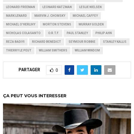
LEONARD FREEMAN
LEONARD KATZMAN
LESLIE NIELSEN
MARK LENARD
MARVIN J. CHOMSKY
MICHAEL CAFFEY
MICHAEL O'HERLIHY
MORTON STEVENS
MURRAY GOLDEN
NICHOLAS COLASANTO
O.R.T.F.
PAUL STANLEY
PHILIP AHN
REZA BADIYI
RICHARD BENEDICT
SEYMOUR ROBBIE
STANLEY KALLIS
THIERRY LE PEUT
WILLIAM SMITHERS
WILLIAM WINDOM
PARTAGER
0
ÇA PEUT VOUS INTERESSER