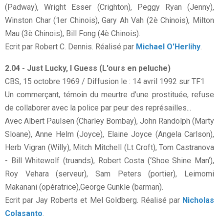
(Padway), Wright Esser (Crighton), Peggy Ryan (Jenny),
Winston Char (1er Chinois), Gary Ah Vah (2è Chinois), Milton
Mau (3è Chinois), Bill Fong (4è Chinois).
Ecrit par Robert C. Dennis. Réalisé par
Michael O'Herlihy
.
2.04 - Just Lucky, I Guess (L'ours en peluche)
CBS, 15 octobre 1969 / Diffusion le : 14 avril 1992 sur TF1
Un commerçant, témoin du meurtre d’une prostituée, refuse
de collaborer avec la police par peur des représailles...
Avec Albert Paulsen (Charley Bombay), John Randolph (Marty
Sloane), Anne Helm (Joyce), Elaine Joyce (Angela Carlson),
Herb Vigran (Willy), Mitch Mitchell (Lt Croft), Tom Castranova
- Bill Whitewolf (truands), Robert Costa (‘Shoe Shine Man’),
Roy Vehara (serveur), Sam Peters (portier), Leimomi
Makanani (opératrice),George Gunkle (barman).
Ecrit par Jay Roberts et Mel Goldberg. Réalisé par
Nicholas
Colasanto
.