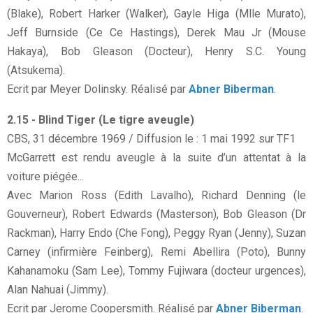
(Blake), Robert Harker (Walker), Gayle Higa (Mlle Murato),
Jeff Burnside (Ce Ce Hastings), Derek Mau Jr (Mouse
Hakaya), Bob Gleason (Docteur), Henry S.C. Young
(Atsukema).
Ecrit par Meyer Dolinsky. Réalisé par
Abner Biberman
.
2.15 - Blind Tiger (Le tigre aveugle)
CBS, 31 décembre 1969 / Diffusion le : 1 mai 1992 sur TF1
McGarrett est rendu aveugle à la suite d’un attentat à la
voiture piégée...
Avec Marion Ross (Edith Lavalho), Richard Denning (le
Gouverneur), Robert Edwards (Masterson), Bob Gleason (Dr
Rackman), Harry Endo (Che Fong), Peggy Ryan (Jenny), Suzan
Carney (infirmière Feinberg), Remi Abellira (Poto), Bunny
Kahanamoku (Sam Lee), Tommy Fujiwara (docteur urgences),
Alan Nahuai (Jimmy).
Ecrit par Jerome Coopersmith. Réalisé par
Abner Biberman
.