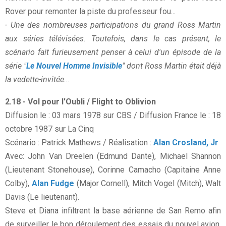
Rover pour remonter la piste du professeur fou...
- Une des nombreuses participations du grand Ross Martin
aux séries télévisées. Toutefois, dans le cas présent, le
scénario fait furieusement penser à celui d'un épisode de la
série "
Le Nouvel Homme Invisible
" dont Ross Martin était déjà
la vedette-invitée...
2.18 - Vol pour l'Oubli / Flight to Oblivion
Diffusion le : 03 mars 1978 sur CBS / Diffusion France le : 18
octobre 1987 sur La Cinq
Scénario : Patrick Mathews / Réalisation :
Alan Crosland, Jr
Avec: John Van Dreelen (Edmund Dante), Michael Shannon
(Lieutenant Stonehouse), Corinne Camacho (Capitaine Anne
Colby),
Alan Fudge
(Major Cornell), Mitch Vogel (Mitch), Walt
Davis (Le lieutenant).
Steve et Diana infiltrent la base aérienne de San Remo afin
de surveiller le bon déroulement des essais du nouvel avion,