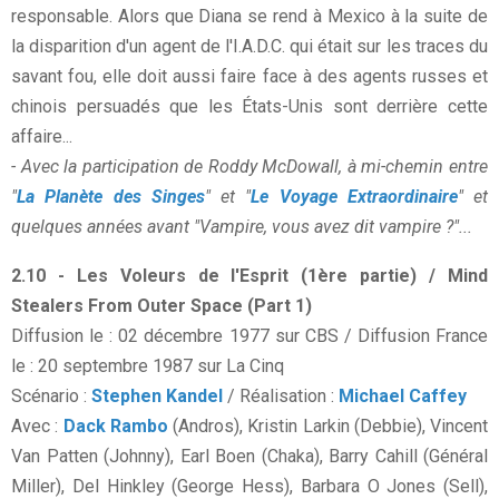
responsable. Alors que Diana se rend à Mexico à la suite de
la disparition d'un agent de l'I.A.D.C. qui était sur les traces du
savant fou, elle doit aussi faire face à des agents russes et
chinois persuadés que les États-Unis sont derrière cette
affaire...
- Avec la participation de Roddy McDowall, à mi-chemin entre
"
La Planète des Singes
" et "
Le Voyage Extraordinaire
" et
quelques années avant "Vampire, vous avez dit vampire ?"...
2.10 - Les Voleurs de l'Esprit (1ère partie) / Mind
Stealers From Outer Space (Part 1)
Diffusion le : 02 décembre 1977 sur CBS / Diffusion France
le : 20 septembre 1987 sur La Cinq
Scénario :
Stephen Kandel
/ Réalisation :
Michael Caffey
Avec :
Dack Rambo
(Andros), Kristin Larkin (Debbie), Vincent
Van Patten (Johnny), Earl Boen (Chaka), Barry Cahill (Général
Miller), Del Hinkley (George Hess), Barbara O Jones (Sell),