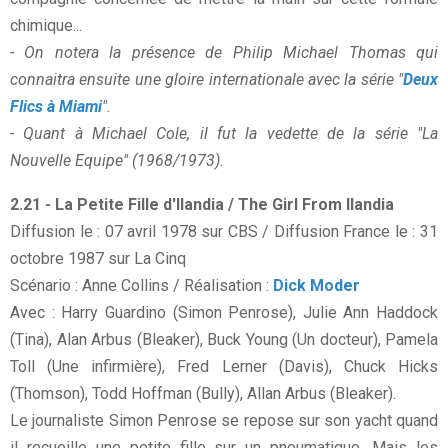
chimique...
- On notera la présence de Philip Michael Thomas qui
connaitra ensuite une gloire internationale avec la série "
Deux
Flics à Miami
".
- Quant à Michael Cole, il fut la vedette de la série "La
Nouvelle Equipe" (1968/1973).
2.21 - La Petite Fille d'Ilandia / The Girl From Ilandia
Diffusion le : 07 avril 1978 sur CBS / Diffusion France le : 31
octobre 1987 sur La Cinq
Scénario : Anne Collins / Réalisation :
Dick Moder
Avec : Harry Guardino (Simon Penrose), Julie Ann Haddock
(Tina), Alan Arbus (Bleaker), Buck Young (Un docteur), Pamela
Toll (Une infirmière), Fred Lerner (Davis), Chuck Hicks
(Thomson), Todd Hoffman (Bully), Allan Arbus (Bleaker).
Le journaliste Simon Penrose se repose sur son yacht quand
il recueille une petite fille sur un pneumatique. Mais les