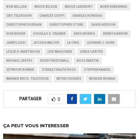
BOB KELLJAN
BRUCE BILSON
BRUCE LANSBURY
BURR DEBENNING
CBS TELEVISION
CHARLES CIOFFI
CHARLES RONDEAU
CHRISTOPHE DORDAIN
CHRISTOPHER STONE
DAVID HEDISON
DICK MODER
DOUGLAS S. CRAMER
GREG MORRIS
HENRY DARROW
JAMES LUISI
JESSICA WALTER
LA CINQ
LEONARD J. HORN
LESLIE H. MARTINSON
LYLE WAGGONER
LYNDA CARTER
MICHAEL CAFFEY
RODDY MCDOWALL
ROSS MARTIN
SEYMOUR ROBBIE
STANLEY RALPH ROSS
STEPHEN KANDEL
WARNER BROS. TELEVISION
WITHEY HUGHES
WONDER WOMAN
PARTAGER
0
ÇA PEUT VOUS INTERESSER