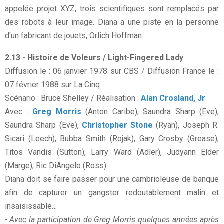
appelée projet XYZ, trois scientifiques sont remplacés par
des robots à leur image. Diana a une piste en la personne
d'un fabricant de jouets, Orlich Hoffman.
2.13 - Histoire de Voleurs / Light-Fingered Lady
Diffusion le : 06 janvier 1978 sur CBS / Diffusion France le :
07 février 1988 sur La Cinq
Scénario : Bruce Shelley / Réalisation :
Alan Crosland, Jr
Avec :
Greg Morris
(Anton Caribe), Saundra Sharp (Eve),
Saundra Sharp (Eve),
Christopher Stone
(Ryan), Joseph R.
Sicari (Leech), Bubba Smith (Rojak), Gary Crosby (Grease),
Titos Vandis (Sutton), Larry Ward (Adler), Judyann Elder
(Marge), Ric DiAngelo (Ross).
Diana doit se faire passer pour une cambrioleuse de banque
afin de capturer un gangster redoutablement malin et
insaisissable…
- Avec la participation de Greg Morris quelques années après