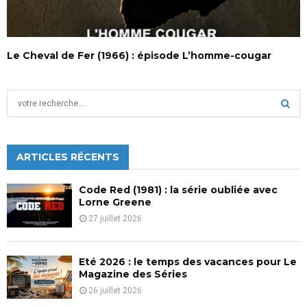
Le Cheval de Fer (1966) : épisode L’homme-cougar
S
e
a
S
r
c
ARTICLES RÉCENTS
E
h
f
A
Code Red (1981) : la série oubliée avec
o
Lorne Greene
r
R
27 juillet 2026
:
C
Eté 2026 : le temps des vacances pour Le
H
Magazine des Séries
26 juillet 2026