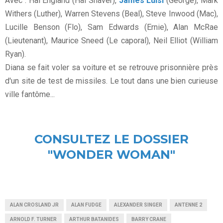
Avec : Hal England (Hal Shaver),
James Luisi
(George), Mark
Withers (Luther), Warren Stevens (Beal), Steve Inwood (Mac),
Lucille Benson (Flo), Sam Edwards (Ernie), Alan McRae
(Lieutenant), Maurice Sneed (Le caporal), Neil Elliot (William
Ryan).
Diana se fait voler sa voiture et se retrouve prisonnière près
d'un site de test de missiles. Le tout dans une bien curieuse
ville fantôme...
CONSULTEZ LE DOSSIER
"WONDER WOMAN"
ALAN CROSLAND JR
ALAN FUDGE
ALEXANDER SINGER
ANTENNE 2
ARNOLD F. TURNER
ARTHUR BATANIDES
BARRY CRANE