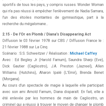
sportifs de tous les pays, y compris russes. Wonder Woman
qui n'a pas réussi à empêcher l'enlèvement de Nadia Samara,
l'un des étoiles montantes de gymnastique, part à la
recherche du mégalomane...
2.15 - De l'Or en Plomb / Diana's Disappearing Act
Diffusion le 03 février 1978 sur CBS / Diffusion France le :
21 février 1988 sur La Cinq
Scénario : S.S. Schweitzer / Réalisation :
Michael Caffey
Avec : Ed Begley Jr (Harold Farnum), Saundra Sharp (Eve),
Dick Gautier (Cagliostro), J.A. Preston (Jazreel), Allen
Williams (Hutchins), Aharon Ipalé (L'Emir), Brenda Benet
(Morgana).
Au cours d'un spectacle de magie à laquelle elle participait
avec son ami Arnold Farnum, Diana disparaît. En fait, elle a
été enlevée par les hommes de main de Cagliostro, un
criminel qui a réussi à trouver le moyen de changer le plomb