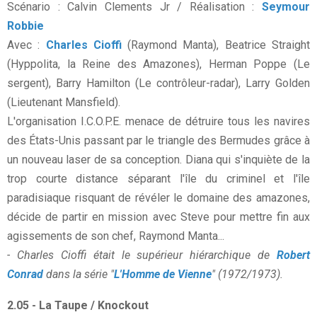
Scénario : Calvin Clements Jr / Réalisation :
Seymour
Robbie
Avec :
Charles Cioffi
(Raymond Manta), Beatrice Straight
(Hyppolita, la Reine des Amazones), Herman Poppe (Le
sergent), Barry Hamilton (Le contrôleur-radar), Larry Golden
(Lieutenant Mansfield).
L'organisation I.C.O.P.E. menace de détruire tous les navires
des États-Unis passant par le triangle des Bermudes grâce à
un nouveau laser de sa conception. Diana qui s'inquiète de la
trop courte distance séparant l'île du criminel et l'île
paradisiaque risquant de révéler le domaine des amazones,
décide de partir en mission avec Steve pour mettre fin aux
agissements de son chef, Raymond Manta...
- Charles Cioffi était le supérieur hiérarchique de
Robert
Conrad
dans la série "
L'Homme de Vienne
" (1972/1973).
2.05 - La Taupe / Knockout