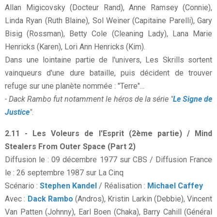
Allan Migicovsky (Docteur Rand), Anne Ramsey (Connie),
Linda Ryan (Ruth Blaine), Sol Weiner (Capitaine Parelli), Gary
Bisig (Rossman), Betty Cole (Cleaning Lady), Lana Marie
Henricks (Karen), Lori Ann Henricks (Kim).
Dans une lointaine partie de l'univers, Les Skrills sortent
vainqueurs d'une dure bataille, puis décident de trouver
refuge sur une planète nommée : "Terre"...
- Dack Rambo fut notamment le héros de la série "
Le Signe de
Justice
".
2.11 - Les Voleurs de l'Esprit (2ème partie) / Mind
Stealers From Outer Space (Part 2)
Diffusion le : 09 décembre 1977 sur CBS / Diffusion France
le : 26 septembre 1987 sur La Cinq
Scénario :
Stephen Kandel
/ Réalisation :
Michael Caffey
Avec :
Dack Rambo
(Andros), Kristin Larkin (Debbie), Vincent
Van Patten (Johnny), Earl Boen (Chaka), Barry Cahill (Général