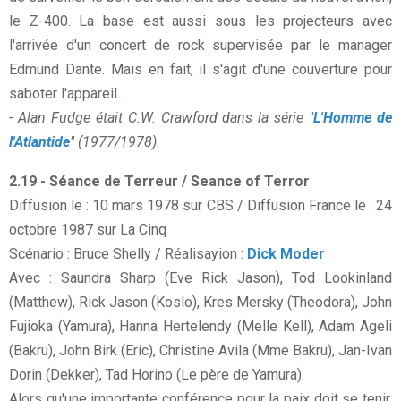
le Z-400. La base est aussi sous les projecteurs avec
l'arrivée d'un concert de rock supervisée par le manager
Edmund Dante. Mais en fait, il s'agit d'une couverture pour
saboter l'appareil...
- Alan Fudge était C.W. Crawford dans la série "
L'Homme de
l'Atlantide
" (1977/1978).
2.19 - Séance de Terreur / Seance of Terror
Diffusion le : 10 mars 1978 sur CBS / Diffusion France le : 24
octobre 1987 sur La Cinq
Scénario : Bruce Shelly / Réalisayion :
Dick Moder
Avec : Saundra Sharp (Eve Rick Jason), Tod Lookinland
(Matthew), Rick Jason (Koslo), Kres Mersky (Theodora), John
Fujioka (Yamura), Hanna Hertelendy (Melle Kell), Adam Ageli
(Bakru), John Birk (Eric), Christine Avila (Mme Bakru), Jan-Ivan
Dorin (Dekker), Tad Horino (Le père de Yamura).
Alors qu'une importante conférence pour la paix doit se tenir,