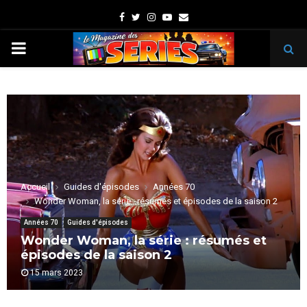
Facebook
Twitter
Instagram
Youtube
Email
PRIMARY
MENU
Accueil
Guides d'épisodes
Années 70
Wonder Woman, la série : résumés et épisodes de la saison 2
Années 70
Guides d'épisodes
Wonder Woman, la série : résumés et
épisodes de la saison 2
15 mars 2023