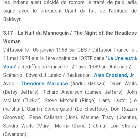
les indiens aient décidé de rompre le traité de paix jadis
signé avec le président Grant du fait de l'attitude de
Baldwyn...
3.17 - La Nuit du Mannequin / The Night of the Headless
Woman
Diffusion le : 05 janvier 1968 sur CBS / Diffusion France le :
11 mai 1974 sur la 1ère chaîne de l'ORTF dans "
La Une est à
Vous
" / Rediffusion France le : 21 avril 1989 sur Antenne 2
Scénario : Edward J. Lasko / Réalisation :
Alan Crosland, Jr
Avec :
Theodore Marcuse
(Abdul Hassan), Dawn Wells
(Betsy Jeffers), Richard Anderson (James Jeffers), John
McLiam (Tucker), Steve Mitchell (Ringo), Harry Lauter (Le
marshall), Quintin Sondergaard (Le chauffeur), Don Rizzan
(Grooves), Pepe Callahan (Jon), Marlene Tracy (Joanne),
Sandra Wells (Mary), Marina Ghane (Fatima), Lou Straley
(Swanson)