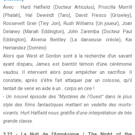
Avec : Hurd Hatfield (Docteur Articulus), Priscilla Morrill
(Phalah), Hal Dewindt (Taro), David Fresco (Griseley),
Roosevelt Grier (Tiny Jon), Rush Williams (Un joueur), Joan
Delaney (Mariah Eddington), John Zaremba (Docteur Paul
Eddington), Alvenia Bentley (La danseuse créole), Kai
Hernandez (Domino)
Alors que West et Gordon sont à la recherche d'un savant
ayant disparu, James est bientôt témoin d'une cérémonie
vaudou. Il intervient alors pour empêcher un sacrifice. Il
constate, après s'être fait attaquer par un colosse, qu'il
tentait de venir en aide à un... corps en cire !
- Un nouvel épisode des "Mystères de l'Ouest" dans le plus
style des films fantastiques mettant en vedette des morts-
vivants. Hurt Hatfield nous gratifie d'une interprétation de très
grande classe.
3.22 - La Nuit de l'Amnésique / The Night of the