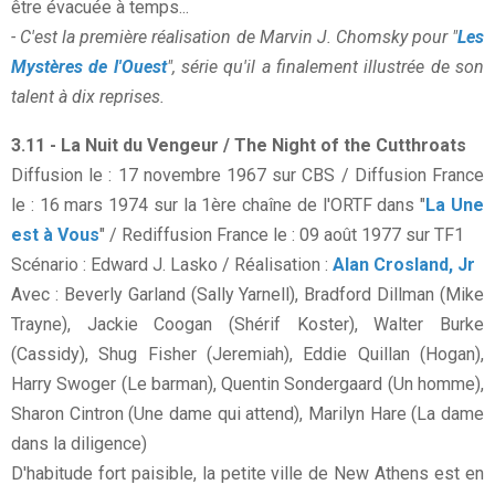
être évacuée à temps...
- C'est la première réalisation de Marvin J. Chomsky pour "
Les
Mystères de l'Ouest
", série qu'il a finalement illustrée de son
talent à dix reprises.
3.11 - La Nuit du Vengeur / The Night of the Cutthroats
Diffusion le : 17 novembre 1967 sur CBS / Diffusion France
le : 16 mars 1974 sur la 1ère chaîne de l'ORTF dans "
La Une
est à Vous
" / Rediffusion France le : 09 août 1977 sur TF1
Scénario : Edward J. Lasko / Réalisation :
Alan Crosland, Jr
Avec : Beverly Garland (Sally Yarnell), Bradford Dillman (Mike
Trayne), Jackie Coogan (Shérif Koster), Walter Burke
(Cassidy), Shug Fisher (Jeremiah), Eddie Quillan (Hogan),
Harry Swoger (Le barman), Quentin Sondergaard (Un homme),
Sharon Cintron (Une dame qui attend), Marilyn Hare (La dame
dans la diligence)
D'habitude fort paisible, la petite ville de New Athens est en