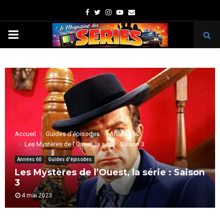
Facebook
Twitter
Instagram
Youtube
Email
PRIMARY
MENU
Accueil
Guides d'épisodes
Années 60
Les Mystères de l’Ouest, la série : Saison 3
Années 60
Guides d'épisodes
Les Mystères de l’Ouest, la série : Saison
3
4 mai 2023