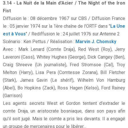
3.14 - La Nuit de la Main d'Acier / The Night of the Iron
Fist
Diffusion le : 08 décembre 1967 sur CBS / Diffusion France
le : 05 janvier 1974 sur la 1ère chaîne de l'ORTF dans "
La Une
est à Vous
" / Rediffusion le : 24 juillet 1976 sur Antenne 2
Scénario : Ken Pettus / Réalisation :
Marvin J. Chomsky
Avec : Mark Lenard (Comte Draja), Red West (Roy), Jerry
Laveroni (Cass), Whitey Hughes (George), Dick Cangey (Ben),
Craig Shreeve (Un journaliste), Fred Stromsoe (Cal), Troy
Melton (Harry), Lisa Pera (Comtesse Zorana), Bill Fletcher
(Stark), James Gavin (Le shérif), Wilhelm Von Hamburg
(Abel), Bo Hopkins (Zack), Ross Hagen (Kelso), Ford Rainey
(Garrison)
Les agents secrets West et Gordon tentent d'extrader le
comte Draja, un aristocrate bosniaque, dans son pays afin
qu'il soit jugé. Mais le comte a pris les devants. Il a engagé
un groupe de mercenaires pour le libérer...