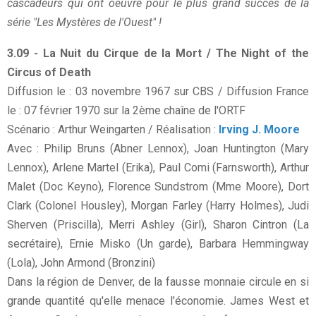
cascadeurs qui ont oeuvré pour le plus grand succès de la
série "Les Mystères de l'Ouest" !
3.09 - La Nuit du Cirque de la Mort / The Night of the
Circus of Death
Diffusion le : 03 novembre 1967 sur CBS / Diffusion France
le : 07 février 1970 sur la 2ème chaîne de l'ORTF
Scénario : Arthur Weingarten / Réalisation :
Irving J. Moore
Avec : Philip Bruns (Abner Lennox), Joan Huntington (Mary
Lennox), Arlene Martel (Erika), Paul Comi (Farnsworth), Arthur
Malet (Doc Keyno), Florence Sundstrom (Mme Moore), Dort
Clark (Colonel Housley), Morgan Farley (Harry Holmes), Judi
Sherven (Priscilla), Merri Ashley (Girl), Sharon Cintron (La
secrétaire), Ernie Misko (Un garde), Barbara Hemmingway
(Lola), John Armond (Bronzini)
Dans la région de Denver, de la fausse monnaie circule en si
grande quantité qu'elle menace l'économie. James West et