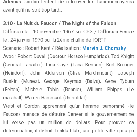
Artemus Gordon tentent de retrouver les faux-monnayeurs
avant qu'il ne soit trop tard...
3.10 - La Nuit du Faucon / The Night of the Falcon
Diffusion le : 10 novembre 1967 sur CBS / Diffusion France
le : 24 janvier 1970 sur la 2ème chaîne de l'ORTF
Scénario : Robert Kent / Réalisation :
Marvin J. Chomsky
Avec : Robert Duvall (Docteur Horace Humphries), Ted Knight
(General Lassiter), Lisa Gaye (Lana Benson), Kurt Kreuger
(Heindorf), John Alderson (Clive Marchmount), Joseph
Ruskin (Munez), George Keymas (Balya), Gene Tyburn
(Felton), Michele Tobin (Bonnie), William Phipps (Le
marshall), Warren Hammack (Un soldat)
West et Gordon apprennent qu'un homme surnommé «le
Faucon» menace de détruire Denver si le gouvernement ne
lui verse pas un million de dollars. Pour prouver sa
détermination, il détruit Tonkla Flats, une petite ville qui a pu