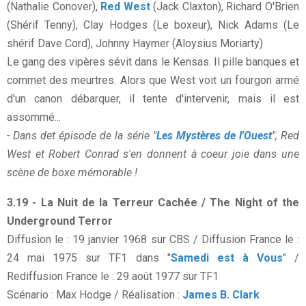
(Nathalie Conover),
Red West
(Jack Claxton), Richard O'Brien
(Shérif Tenny), Clay Hodges (Le boxeur), Nick Adams (Le
shérif Dave Cord), Johnny Haymer (Aloysius Moriarty)
Le gang des vipères sévit dans le Kensas. Il pille banques et
commet des meurtres. Alors que West voit un fourgon armé
d'un canon débarquer, il tente d'intervenir, mais il est
assommé...
- Dans det épisode de la série "
Les Mystères de l'Ouest
", Red
West et Robert Conrad s'en donnent à coeur joie dans une
scène de boxe mémorable !
3.19 - La Nuit de la Terreur Cachée / The Night of the
Underground Terror
Diffusion le : 19 janvier 1968 sur CBS / Diffusion France le :
24 mai 1975 sur TF1 dans "
Samedi est à Vous
" /
Rediffusion France le : 29 août 1977 sur TF1
Scénario : Max Hodge / Réalisation :
James B. Clark