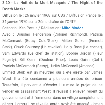
3.20 - La Nuit de la Mort Masquée / The Night of the
Death Masks
Diffusion le : 26 janvier 1968 sur CBS / Diffusion France le :
31 janvier 1970 sur la 2ème chaîne de l'ORTF
Scénario : Ken Pettus / Réalisation :
Mike Moder
Avec : Douglas Henderson (Colonel Richmond), Patricia
McCormack (Betsy Cole/Stark), Milton Selzer (Emmett
Stark), Chuck Courtney (Un cavalier), Holly Bane (Le cocher),
Sam Edwards (Le chef de station), Bobbie Jordan (Fleur
Fogarty), Bill Quinn (Docteur Prior), Louis Quinn (Goff),
Patricia McCormack (Betsy), Judith McConnell (Amanda)
Emmett Stark est un meurtrier qui a été arrêté par James
West. Il a été condamné à plusieurs années de prison.
Toutefois, il parvient à s'évader. Il rumine le projet de se
venger en assassinant West. Il réussit à enlever l'agent du
gouvernement et à l'emmener dans un village complètement
désert. Lorsqu'il se réveille après avoir été attaqué, James