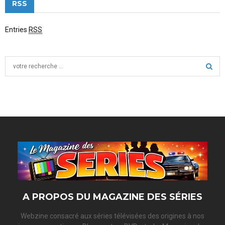
RSS
Entries
RSS
S
e
a
S
r
c
E
h
f
A
o
r
R
:
C
H
A PROPOS DU MAGAZINE DES SÉRIES
Webzine consacré aux séries télévisées des origines à nos