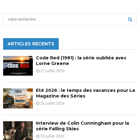
S
e
a
S
r
c
ARTICLES RÉCENTS
E
h
f
A
Code Red (1981) : la série oubliée avec
o
Lorne Greene
r
R
27 juillet 2026
:
C
Eté 2026 : le temps des vacances pour Le
H
Magazine des Séries
26 juillet 2026
Interview de Colin Cunningham pour la
série Falling Skies
20 juillet 2026