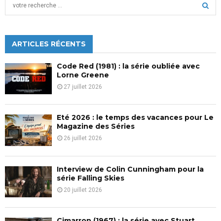
S
e
a
S
r
c
ARTICLES RÉCENTS
E
h
f
A
Code Red (1981) : la série oubliée avec
o
Lorne Greene
r
R
27 juillet 2026
:
C
Eté 2026 : le temps des vacances pour Le
H
Magazine des Séries
26 juillet 2026
Interview de Colin Cunningham pour la
série Falling Skies
20 juillet 2026
Cimarron (1967) : la série avec Stuart