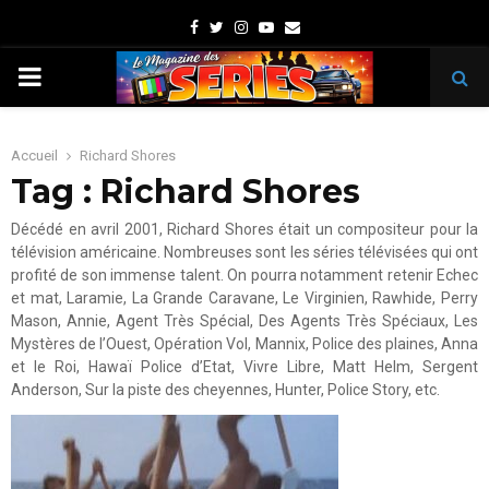
Facebook
Twitter
Instagram
Youtube
Email
PRIMARY
MENU
Accueil
Richard Shores
Tag : Richard Shores
Décédé en avril 2001, Richard Shores était un compositeur pour la
télévision américaine. Nombreuses sont les séries télévisées qui ont
profité de son immense talent. On pourra notamment retenir Echec
et mat, Laramie, La Grande Caravane, Le Virginien, Rawhide, Perry
Mason, Annie, Agent Très Spécial, Des Agents Très Spéciaux, Les
Mystères de l’Ouest, Opération Vol, Mannix, Police des plaines, Anna
et le Roi, Hawaï Police d’Etat, Vivre Libre, Matt Helm, Sergent
Anderson, Sur la piste des cheyennes, Hunter, Police Story, etc.