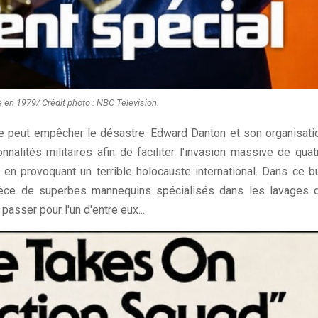
 en 1979/ Crédit photo : NBC Television.
ne peut empêcher le désastre. Edward Danton et son organisati
nalités militaires afin de faciliter l'invasion massive de quat
 en provoquant un terrible holocauste international. Dans ce bu
èce de superbes mannequins spécialisés dans les lavages 
asser pour l'un d'entre eux...