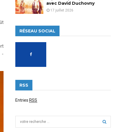
avec David Duchovny
17 juillet 2026
ût
RÉSEAU SOCIAL
rt
 -
RSS
Entries
RSS
S
e
a