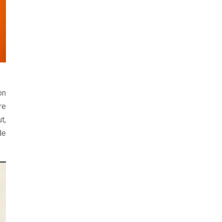
on
re
t,
de