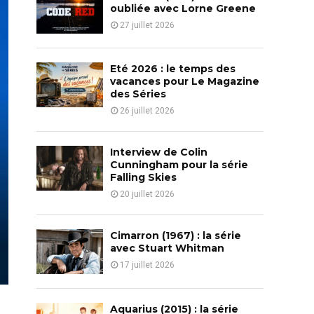
o
oubliée avec Lorne Greene
r
R
27 juillet 2026
:
C
Eté 2026 : le temps des
H
vacances pour Le Magazine
des Séries
26 juillet 2026
Interview de Colin
Cunningham pour la série
Falling Skies
20 juillet 2026
Cimarron (1967) : la série
avec Stuart Whitman
17 juillet 2026
Aquarius (2015) : la série