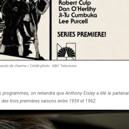
ando de charme / Crédit photo : NBC Television.
s programmes, on retiendra que Anthony Eisley a été le partenai
rs des trois premières saisons entre 1959 et 1962.