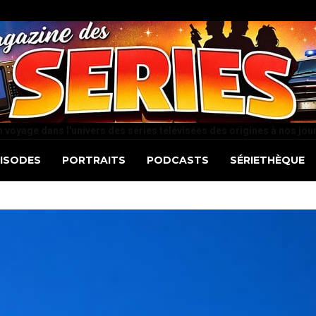
 voyage dans l'univers des séries télévisées des origines à nos jou
PISODES
PORTRAITS
PODCASTS
SÉRIETHÈQUE