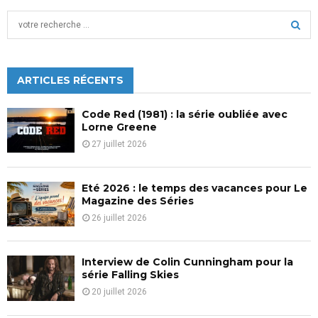
S
e
a
S
r
c
ARTICLES RÉCENTS
E
h
f
A
Code Red (1981) : la série oubliée avec
o
Lorne Greene
r
R
27 juillet 2026
:
C
Eté 2026 : le temps des vacances pour Le
H
Magazine des Séries
26 juillet 2026
Interview de Colin Cunningham pour la
série Falling Skies
20 juillet 2026