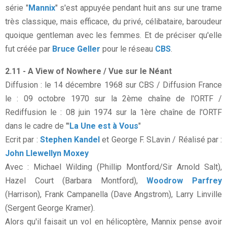
série "
Mannix
" s'est appuyée pendant huit ans sur une trame
très classique, mais efficace, du privé, célibataire, baroudeur
quoique gentleman avec les femmes. Et de préciser qu'elle
fut créée par
Bruce Geller
pour le réseau
CBS
.
2.11 - A View of Nowhere / Vue sur le Néant
Diffusion : le 14 décembre 1968 sur CBS / Diffusion France
le : 09 octobre 1970 sur la 2ème chaîne de l'ORTF /
Rediffusion le : 08 juin 1974 sur la 1ère chaîne de l'ORTF
dans le cadre de "'
La Une est à Vous
"
Ecrit par :
Stephen Kandel
et George F. SLavin / Réalisé par :
John Llewellyn Moxey
Avec : Michael Wilding (Phillip Montford/Sir Arnold Salt),
Hazel Court (Barbara Montford),
Woodrow Parfrey
(Harrison), Frank Campanella (Dave Angstrom), Larry Linville
(Sergent George Kramer).
Alors qu'il faisait un vol en hélicoptère, Mannix pense avoir