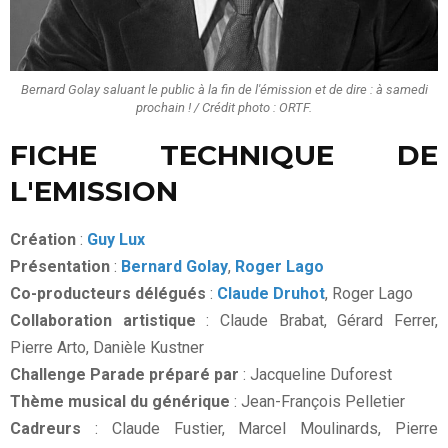
Bernard Golay saluant le public à la fin de l'émission et de dire : à samedi
prochain ! / Crédit photo : ORTF.
FICHE TECHNIQUE DE
L'EMISSION
Création
:
Guy Lux
Présentation
:
Bernard Golay
,
Roger Lago
Co-producteurs délégués
:
Claude Druhot
, Roger Lago
Collaboration artistique
: Claude Brabat, Gérard Ferrer,
Pierre Arto, Danièle Kustner
Challenge Parade préparé par
: Jacqueline Duforest
Thème musical du générique
: Jean-François Pelletier
Cadreurs
: Claude Fustier, Marcel Moulinards, Pierre