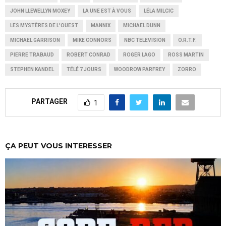
JOHN LLEWELLYN MOXEY
LA UNE EST À VOUS
LÉLA MILCIC
LES MYSTÈRES DE L'OUEST
MANNIX
MICHAEL DUNN
MICHAEL GARRISON
MIKE CONNORS
NBC TELEVISION
O.R.T.F.
PIERRE TRABAUD
ROBERT CONRAD
ROGER LAGO
ROSS MARTIN
STEPHEN KANDEL
TÉLÉ 7 JOURS
WOODROW PARFREY
ZORRO
PARTAGER
1
ÇA PEUT VOUS INTERESSER