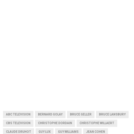
ABC TELEVISION
BERNARD GOLAY
BRUCE GELLER
BRUCE LANSBURY
CBS TELEVISION
CHRISTOPHE DORDAIN
CHRISTOPHE WILLAERT
CLAUDE DRUHOT
GUY LUX
GUY WILLIAMS
JEAN COHEN